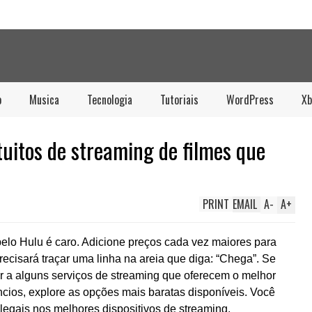
o
Musica
Tecnologia
Tutoriais
WordPress
Xb
atuitos de streaming de filmes que
PRINT
EMAIL
A
-
A
+
pelo Hulu é caro. Adicione preços cada vez maiores para
cisará traçar uma linha na areia que diga: “Chega”. Se
r a alguns serviços de streaming que oferecem o melhor
úncios, explore as opções mais baratas disponíveis. Você
 legais nos melhores dispositivos de streaming.