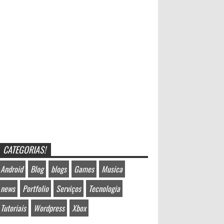
CATEGORIAS!
Android
Blog
blogs
Games
Musica
news
Portfolio
Serviços
Tecnologia
Tutoriais
Wordpress
Xbox