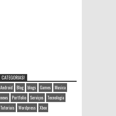
CATEGORIAS!
Android
Blog
blogs
Games
Musica
news
Portfolio
Serviços
Tecnologia
Tutoriais
Wordpress
Xbox