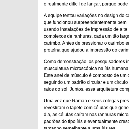
é realmente difícil de lançar, porque pod
A equipe tentou variações no design do 
que funcionou surpreendentemente bem. 
usando instalações de impressão de alta 
complexos de ranhuras, cada um tão largo
carimbo. Antes de pressionar o carimbo 
proteína que ajudou a impressão do carim
Como demonstração, os pesquisadores i
musculatura microscópica na íris humana.
Este anel de músculo é composto de um cí
seguindo um padrão circular e um círculo
raios do sol. Juntos, essa arquitetura comp
Uma vez que Raman e seus colegas pressi
revestiram o tapete com células que gene
dia, as células caíram nas ranhuras micr
padrões do tipo íris e eventualmente cre
tamanho semelhante a uma íris real.