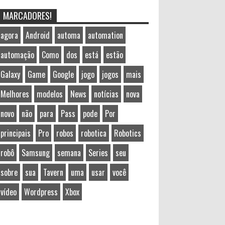
MARCADORES!
agora
Android
automa
automation
automação
Como
dos
está
estão
Galaxy
Game
Google
jogo
jogos
mais
Melhores
modelos
News
notícias
nova
novo
não
para
Pass
pode
Por
principais
Pro
robos
robotica
Robotics
robô
Samsung
semana
Series
seu
sobre
sua
Tavern
uma
usar
você
vídeo
Wordpress
Xbox