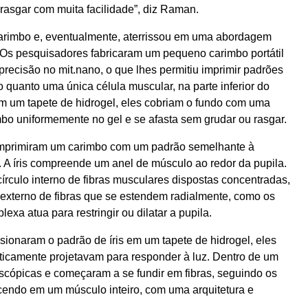
e rasgar com muita facilidade”, diz Raman.
carimbo e, eventualmente, aterrissou em uma abordagem
Os pesquisadores fabricaram um pequeno carimbo portátil
precisão no mit.nano, o que lhes permitiu imprimir padrões
 quanto uma única célula muscular, na parte inferior do
em um tapete de hidrogel, eles cobriam o fundo com uma
bo uniformemente no gel e se afasta sem grudar ou rasgar.
mprimiram um carimbo com um padrão semelhante à
 A íris compreende um anel de músculo ao redor da pupila.
rculo interno de fibras musculares dispostas concentradas,
 externo de fibras que se estendem radialmente, como os
lexa atua para restringir ou dilatar a pupila.
onaram o padrão de íris em um tapete de hidrogel, eles
ticamente projetavam para responder à luz. Dentro de um
oscópicas e começaram a se fundir em fibras, seguindo os
scendo em um músculo inteiro, com uma arquitetura e