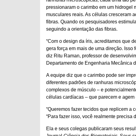
pressionaram o carimbo em um hidrogel m
musculares reais. As células cresceram a
fibras. Quando os pesquisadores estimula
seguindo a orientação das fibras.
“Com o design da íris, acreditamos que 
gera força em mais de uma direção. Isso 
diz Ritu Raman, professor de desenvolvi
Departamento de Engenharia Mecânica d
A equipe diz que o carimbo pode ser im
diferentes padrões de ranhuras microscóp
complexos de músculo – e potencialmente 
células cardíacas – que parecem e agem 
“Queremos fazer tecidos que replicem a c
“Para fazer isso, você realmente precisa 
Ela e seus colegas publicaram seus resul
Journal
Ciência dos Biomateriais
. Seus c