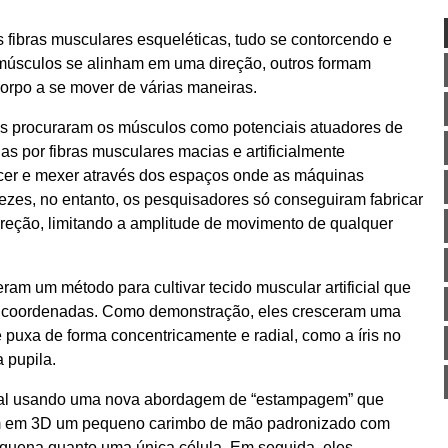
fibras musculares esqueléticas, tudo se contorcendo e
músculos se alinham em uma direção, outros formam
orpo a se mover de várias maneiras.
ros procuraram os músculos como potenciais atuadores de
as por fibras musculares macias e artificialmente
orcer e mexer através dos espaços onde as máquinas
ezes, no entanto, os pesquisadores só conseguiram fabricar
ireção, limitando a amplitude de movimento de qualquer
am um método para cultivar tecido muscular artificial que
es coordenadas. Como demonstração, eles cresceram uma
e puxa de forma concentricamente e radial, como a íris no
a pupila.
ficial usando uma nova abordagem de “estampagem” que
am em 3D um pequeno carimbo de mão padronizado com
quena quanto uma única célula. Em seguida, eles