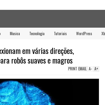
o
Musica
Tecnologia
Tutoriais
WordPress
Xb
lexionam em várias direções,
ara robôs suaves e magros
PRINT
EMAIL
A
-
A
+