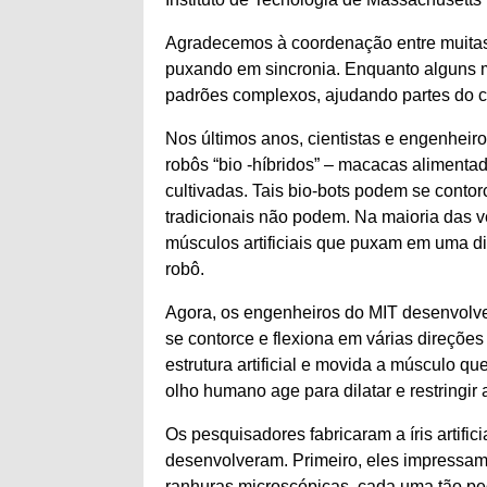
Agradecemos à coordenação entre muitas 
puxando em sincronia. Enquanto alguns 
padrões complexos, ajudando partes do c
Nos últimos anos, cientistas e engenhei
robôs “bio -híbridos” – macacas alimentad
cultivadas. Tais bio-bots podem se cont
tradicionais não podem. Na maioria das v
músculos artificiais que puxam em uma d
robô.
Agora, os engenheiros do MIT desenvolver
se contorce e flexiona em várias direçõ
estrutura artificial e movida a músculo qu
olho humano age para dilatar e restringir 
Os pesquisadores fabricaram a íris arti
desenvolveram. Primeiro, eles impress
ranhuras microscópicas, cada uma tão pe