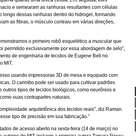
acio e semearam as ranhuras resultantes com células
o longo dessas ranhuras dentro do hidrogel, formando
ram as fibras, o músculo contraiu em várias direções,
demonstramos o primeiro robô esquelético a muscular que
foi permitido exclusivamente por essa abordagem de selo”,
mento de engenharia de tecidos de Eugene Bell no
o MIT.
presso usando impressoras 3D de mesa e equipado com
icas. O carimbo pode ser usado para cultivar padrões
outros tipos de tecidos biológicos, como neurônios e
como suas contrapartes naturais.
omplexidade arquitetônica dos tecidos reais”, diz Raman.
desse tipo de precisão em sua fabricação.”
tados de acesso aberto na sexta-feira (14 de março) no
o-autores do MIT incluem a primeira autora Tamara Rossy,