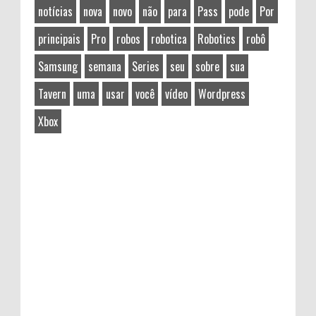
notícias
nova
novo
não
para
Pass
pode
Por
principais
Pro
robos
robotica
Robotics
robô
Samsung
semana
Series
seu
sobre
sua
Tavern
uma
usar
você
vídeo
Wordpress
Xbox