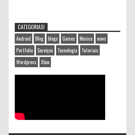
CATEGORIAS!
Android
Blog
blogs
Games
Musica
news
Portfolio
Serviços
Tecnologia
Tutoriais
Wordpress
Xbox