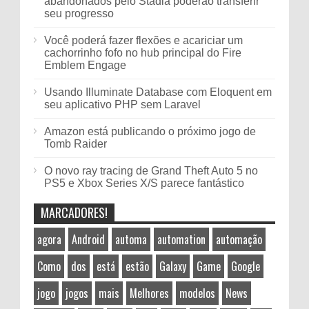
abandonados pelo Stadia poderão transferir
seu progresso
Você poderá fazer flexões e acariciar um
cachorrinho fofo no hub principal do Fire
Emblem Engage
Usando Illuminate Database com Eloquent em
seu aplicativo PHP sem Laravel
Amazon está publicando o próximo jogo de
Tomb Raider
O novo ray tracing de Grand Theft Auto 5 no
PS5 e Xbox Series X/S parece fantástico
MARCADORES!
agora
Android
automa
automation
automação
Como
dos
está
estão
Galaxy
Game
Google
jogo
jogos
mais
Melhores
modelos
News