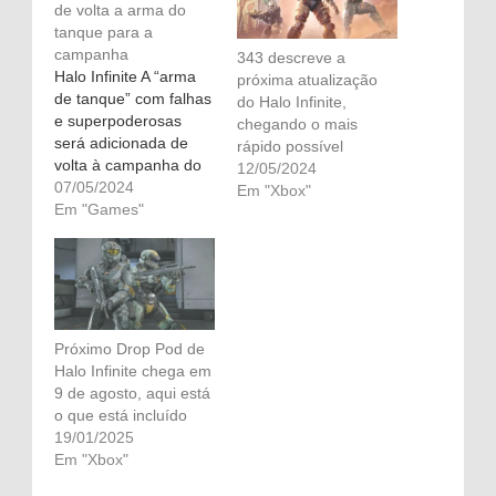
de volta a arma do
tanque para a
campanha
343 descreve a
Halo Infinite A “arma
próxima atualização
de tanque” com falhas
do Halo Infinite,
e superpoderosas
chegando o mais
será adicionada de
rápido possível
volta à campanha do
12/05/2024
jogo em uma próxima
07/05/2024
Em "Xbox"
atualização, anunciou
Em "Games"
a desenvolvedora 343
Industries na sexta-
feira. A arma do
tanque é uma arma
extremamente
poderosa -
Próximo Drop Pod de
essencialmente uma
Halo Infinite chega em
versão portátil do
9 de agosto, aqui está
canhão de um tanque
o que está incluído
Scorpion que…
19/01/2025
Em "Xbox"