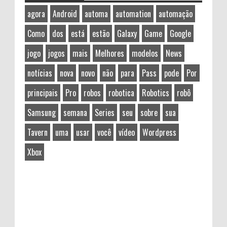
agora
Android
automa
automation
automação
Como
dos
está
estão
Galaxy
Game
Google
jogo
jogos
mais
Melhores
modelos
News
notícias
nova
novo
não
para
Pass
pode
Por
principais
Pro
robos
robotica
Robotics
robô
Samsung
semana
Series
seu
sobre
sua
Tavern
uma
usar
você
vídeo
Wordpress
Xbox