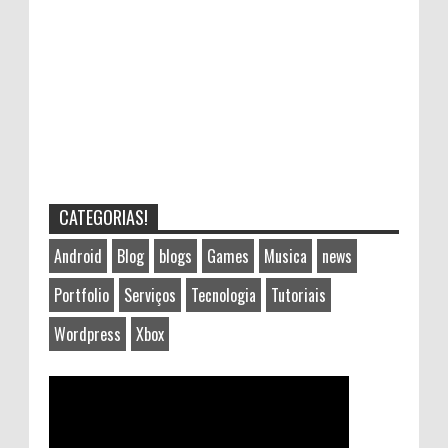
CATEGORIAS!
Android
Blog
blogs
Games
Musica
news
Portfolio
Serviços
Tecnologia
Tutoriais
Wordpress
Xbox