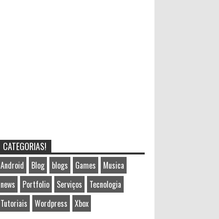
CATEGORIAS!
Android
Blog
blogs
Games
Musica
news
Portfolio
Serviços
Tecnologia
Tutoriais
Wordpress
Xbox