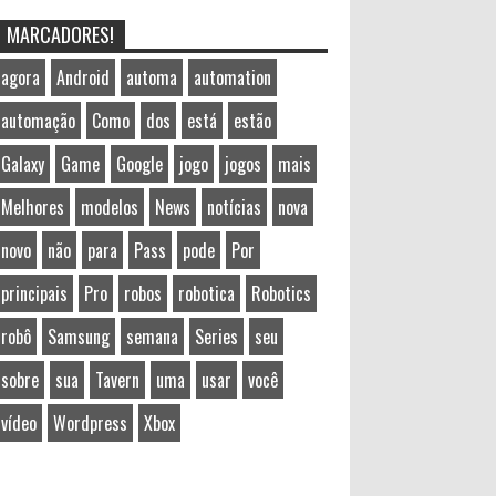
MARCADORES!
agora
Android
automa
automation
automação
Como
dos
está
estão
Galaxy
Game
Google
jogo
jogos
mais
Melhores
modelos
News
notícias
nova
novo
não
para
Pass
pode
Por
principais
Pro
robos
robotica
Robotics
robô
Samsung
semana
Series
seu
sobre
sua
Tavern
uma
usar
você
vídeo
Wordpress
Xbox