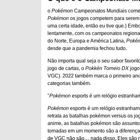
o
Pokémon
Campeonatos Mundiais começa
Pokémon
os jogos competem para serem o
uma certa idade, então eu tive que.) Emb
lentamente, com os campeonatos regiona
do Norte, Europa e América Latina,
Poké
desde que a pandemia fechou tudo.
Não importa qual seja o seu sabor favorit
jogo de cartas, o
Pokkén Torneio DX
jogo 
VGC). 2022 também marca o primeiro an
categorias também.
Pokémon
esports é um relógio estranha
Pokémon
esports é um relógio estranham
retrata as batalhas pokémon versus os jo
anime, as batalhas pokémon são assunto
tomadas em um momento são a diferença en
de VGC não são… nada disso. Eles são ma