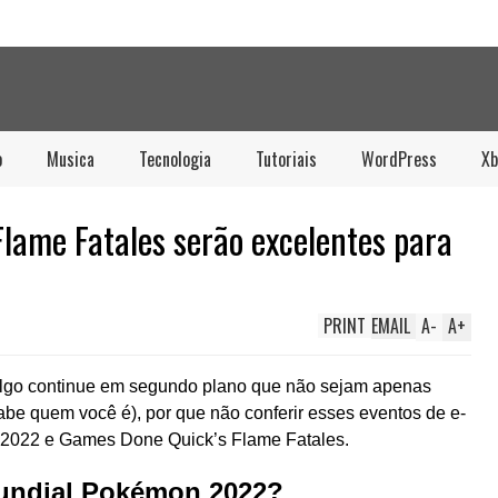
o
Musica
Tecnologia
Tutoriais
WordPress
Xb
ame Fatales serão excelentes para
PRINT
EMAIL
A
-
A
+
 algo continue em segundo plano que não sejam apenas
be quem você é), por que não conferir esses eventos de e-
2022 e Games Done Quick’s Flame Fatales.
undial Pokémon 2022?