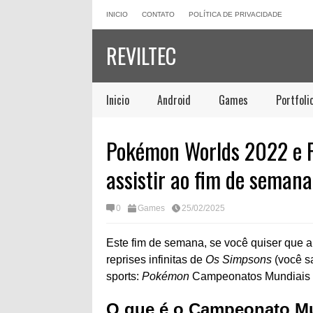
INICIO
CONTATO
POLÍTICA DE PRIVACIDADE
REVILTEC
Inicio
Android
Games
Portfoli
Pokémon Worlds 2022 e Fl
assistir ao fim de semana
0
Games
25/02/2025
Este fim de semana, se você quiser que
reprises infinitas de
Os Simpsons
(você sa
sports:
Pokémon
Campeonatos Mundiais 
O que é o Campeonato M