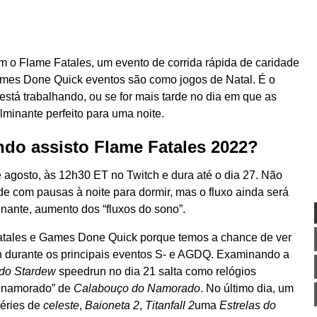
m o Flame Fatales, um evento de corrida rápida de caridade
es Done Quick eventos são como jogos de Natal. É o
está trabalhando, ou se for mais tarde no dia em que as
lminante perfeito para uma noite.
ndo assisto Flame Fatales 2022?
agosto, às 12h30 ET no Twitch e dura até o dia 27. Não
de com pausas à noite para dormir, mas o fluxo ainda será
inante, aumento dos “fluxos do sono”.
Fatales e Games Done Quick porque temos a chance de ver
 durante os principais eventos S- e AGDQ. Examinando a
 do Stardew
speedrun no dia 21 salta como relógios
m namorado” de
Calabouço do Namorado
. No último dia, um
séries de
celeste
,
Baioneta 2
,
Titanfall 2
uma
Estrelas do