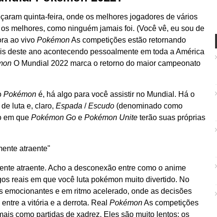
ram quinta-feira, onde os melhores jogadores de vários
s melhores, como ninguém jamais foi. (Você vê, eu sou de
ora ao vivo
Pokémon
As competições estão retornando
is deste ano acontecendo pessoalmente em toda a América
mon
O Mundial 2022 marca o retorno do maior campeonato
o
Pokémon
é, há algo para você assistir no Mundial. Há o
de luta e, claro,
Espada
/
Escudo
(denominado como
o em que
Pokémon Go
e
Pokémon Unite
terão suas próprias
mente atraente
ente atraente. Acho a desconexão entre como o anime
gos reais em que você luta pokémon muito divertido. No
s emocionantes e em ritmo acelerado, onde as decisões
tre a vitória e a derrota. Real
Pokémon
As competições
is como partidas de xadrez. Eles são muito lentos: os