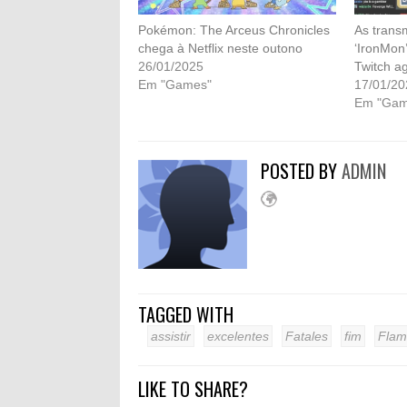
Pokémon: The Arceus Chronicles
As trans
chega à Netflix neste outono
‘IronMon
26/01/2025
Twitch a
Em "Games"
17/01/20
Em "Gam
POSTED BY
ADMIN
TAGGED WITH
assistir
excelentes
Fatales
fim
Flam
LIKE TO SHARE?