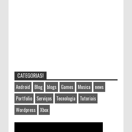
CATEGORIAS!
Android
Blog
blogs
Games
Musica
news
Portfolio
Serviços
Tecnologia
Tutoriais
Wordpress
Xbox