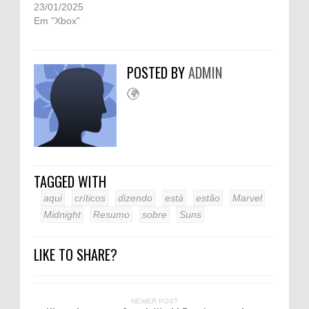
23/01/2025
Em "Xbox"
POSTED BY
ADMIN
TAGGED WITH
aqui
críticos
dizendo
está
estão
Marvel
Midnight
Resumo
sobre
Suns
LIKE TO SHARE?
NEWER POST