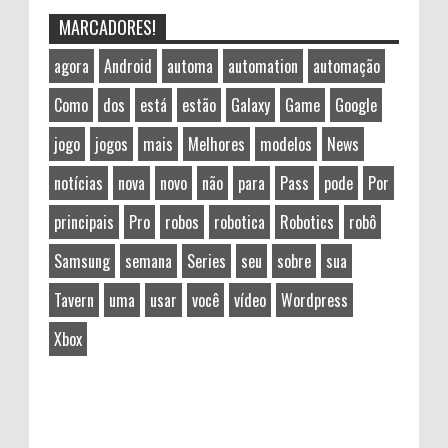
MARCADORES!
agora
Android
automa
automation
automação
Como
dos
está
estão
Galaxy
Game
Google
jogo
jogos
mais
Melhores
modelos
News
notícias
nova
novo
não
para
Pass
pode
Por
principais
Pro
robos
robotica
Robotics
robô
Samsung
semana
Series
seu
sobre
sua
Tavern
uma
usar
você
vídeo
Wordpress
Xbox