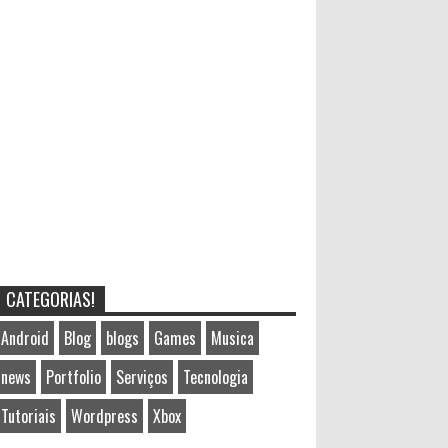
CATEGORIAS!
Android
Blog
blogs
Games
Musica
news
Portfolio
Serviços
Tecnologia
Tutoriais
Wordpress
Xbox