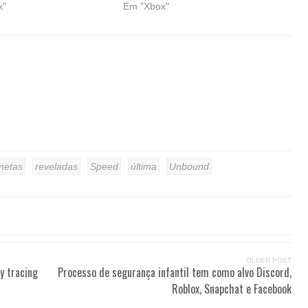
x"
Em "Xbox"
metas
reveladas
Speed
última
Unbound
OLDER POST
y tracing
Processo de segurança infantil tem como alvo Discord,
Roblox, Snapchat e Facebook