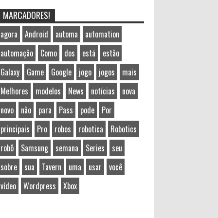
MARCADORES!
agora
Android
automa
automation
automação
Como
dos
está
estão
Galaxy
Game
Google
jogo
jogos
mais
Melhores
modelos
News
notícias
nova
novo
não
para
Pass
pode
Por
principais
Pro
robos
robotica
Robotics
robô
Samsung
semana
Series
seu
sobre
sua
Tavern
uma
usar
você
vídeo
Wordpress
Xbox