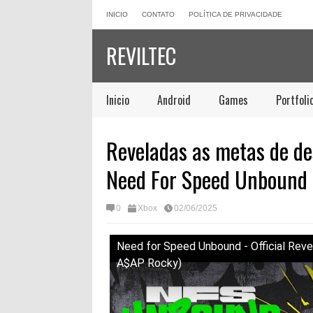
INICIO
CONTATO
POLÍTICA DE PRIVACIDADE
REVILTEC
Inicio
Android
Games
Portfoli
Reveladas as metas de d
Need For Speed ​​Unbound
0
Xbox
02/06/2025
Need for Speed Unbound - Official Reveal
A$AP Rocky)