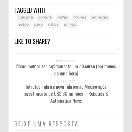
TAGGED WITH
calçada
comida
dallas
drones
entregas
estão
para
robos
unindo
LIKE TO SHARE?
NEWER POST
Como memorizar rapidamente um discurso (em menos
de uma hora)
OLDER POST
Intretech abrirá nova fábrica no México após
investimento de US$ 60 milhões – Robotics &
Automation News
DEIXE UMA RESPOSTA