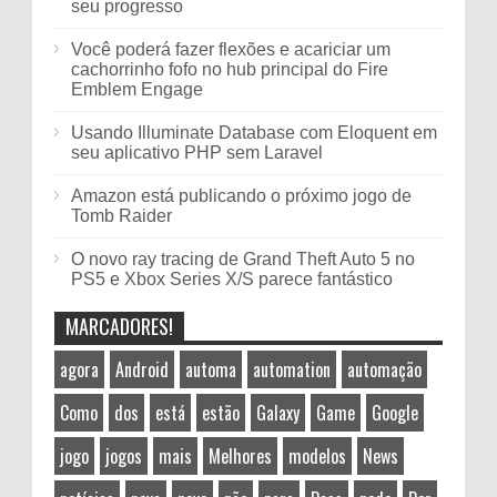
seu progresso
Você poderá fazer flexões e acariciar um
cachorrinho fofo no hub principal do Fire
Emblem Engage
Usando Illuminate Database com Eloquent em
seu aplicativo PHP sem Laravel
Amazon está publicando o próximo jogo de
Tomb Raider
O novo ray tracing de Grand Theft Auto 5 no
PS5 e Xbox Series X/S parece fantástico
MARCADORES!
agora
Android
automa
automation
automação
Como
dos
está
estão
Galaxy
Game
Google
jogo
jogos
mais
Melhores
modelos
News