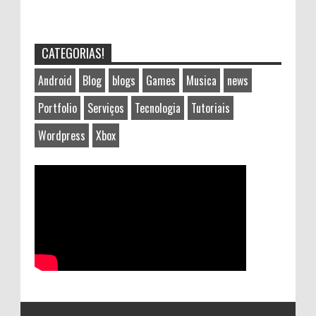
CATEGORIAS!
Android
Blog
blogs
Games
Musica
news
Portfolio
Serviços
Tecnologia
Tutoriais
Wordpress
Xbox