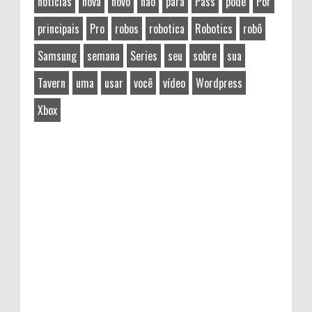
notícias
nova
novo
não
para
Pass
pode
Por
principais
Pro
robos
robotica
Robotics
robô
Samsung
semana
Series
seu
sobre
sua
Tavern
uma
usar
você
vídeo
Wordpress
Xbox