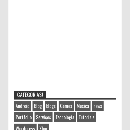
CATEGORIAS!
Android
Blog
blogs
Games
Musica
news
Portfolio
Serviços
Tecnologia
Tutoriais
Wordpress
Xbox