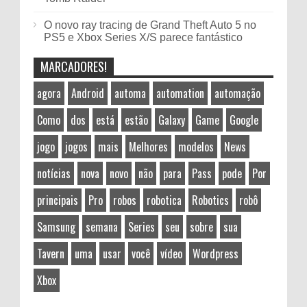
O novo ray tracing de Grand Theft Auto 5 no
PS5 e Xbox Series X/S parece fantástico
MARCADORES!
agora
Android
automa
automation
automação
Como
dos
está
estão
Galaxy
Game
Google
jogo
jogos
mais
Melhores
modelos
News
notícias
nova
novo
não
para
Pass
pode
Por
principais
Pro
robos
robotica
Robotics
robô
Samsung
semana
Series
seu
sobre
sua
Tavern
uma
usar
você
vídeo
Wordpress
Xbox