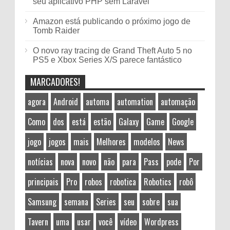
seu aplicativo PHP sem Laravel
Amazon está publicando o próximo jogo de
Tomb Raider
O novo ray tracing de Grand Theft Auto 5 no
PS5 e Xbox Series X/S parece fantástico
MARCADORES!
agora
Android
automa
automation
automação
Como
dos
está
estão
Galaxy
Game
Google
jogo
jogos
mais
Melhores
modelos
News
notícias
nova
novo
não
para
Pass
pode
Por
principais
Pro
robos
robotica
Robotics
robô
Samsung
semana
Series
seu
sobre
sua
Tavern
uma
usar
você
vídeo
Wordpress