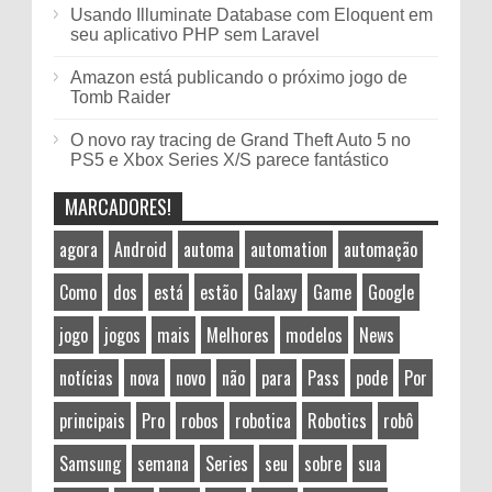
Usando Illuminate Database com Eloquent em
seu aplicativo PHP sem Laravel
Amazon está publicando o próximo jogo de
Tomb Raider
O novo ray tracing de Grand Theft Auto 5 no
PS5 e Xbox Series X/S parece fantástico
MARCADORES!
agora
Android
automa
automation
automação
Como
dos
está
estão
Galaxy
Game
Google
jogo
jogos
mais
Melhores
modelos
News
notícias
nova
novo
não
para
Pass
pode
Por
principais
Pro
robos
robotica
Robotics
robô
Samsung
semana
Series
seu
sobre
sua