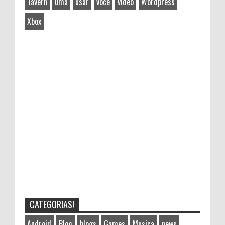
Tavern
uma
usar
você
vídeo
Wordpress
Xbox
CATEGORIAS!
Android
Blog
blogs
Games
Musica
news