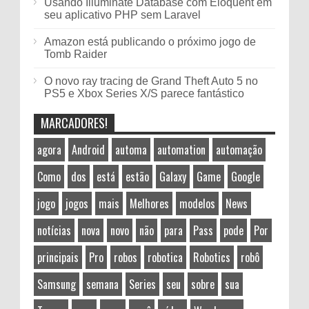
Usando Illuminate Database com Eloquent em
seu aplicativo PHP sem Laravel
Amazon está publicando o próximo jogo de
Tomb Raider
O novo ray tracing de Grand Theft Auto 5 no
PS5 e Xbox Series X/S parece fantástico
MARCADORES!
agora
Android
automa
automation
automação
Como
dos
está
estão
Galaxy
Game
Google
jogo
jogos
mais
Melhores
modelos
News
notícias
nova
novo
não
para
Pass
pode
Por
principais
Pro
robos
robotica
Robotics
robô
Samsung
semana
Series
seu
sobre
sua