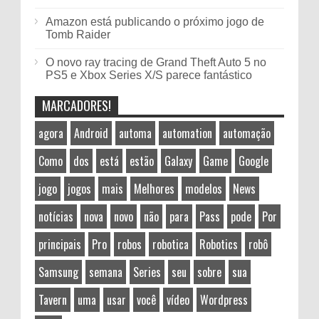
Amazon está publicando o próximo jogo de
Tomb Raider
O novo ray tracing de Grand Theft Auto 5 no
PS5 e Xbox Series X/S parece fantástico
MARCADORES!
agora
Android
automa
automation
automação
Como
dos
está
estão
Galaxy
Game
Google
jogo
jogos
mais
Melhores
modelos
News
notícias
nova
novo
não
para
Pass
pode
Por
principais
Pro
robos
robotica
Robotics
robô
Samsung
semana
Series
seu
sobre
sua
Tavern
uma
usar
você
vídeo
Wordpress