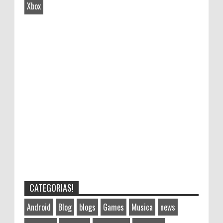
Xbox
CATEGORIAS!
Android
Blog
blogs
Games
Musica
news