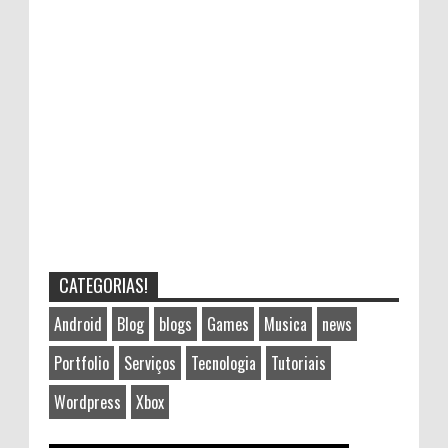
CATEGORIAS!
Android
Blog
blogs
Games
Musica
news
Portfolio
Serviços
Tecnologia
Tutoriais
Wordpress
Xbox