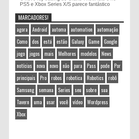
PS5 e Xbox Series X/S parece fantástico
MARCADORES!
agora
Android
automa
automation
automação
Como
dos
está
estão
Galaxy
Game
Google
jogo
jogos
mais
Melhores
modelos
News
notícias
nova
novo
não
para
Pass
pode
Por
principais
Pro
robos
robotica
Robotics
robô
Samsung
semana
Series
seu
sobre
sua
Tavern
uma
usar
você
vídeo
Wordpress
Xbox