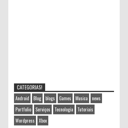
CATEGORIAS!
Android
Blog
blogs
Games
Musica
news
Portfolio
Serviços
Tecnologia
Tutoriais
Wordpress
Xbox