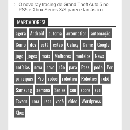
O novo ray tracing de Grand Theft Auto 5 no
PS5 e Xbox Series X/S parece fantástico
MARCADORES!
agora
Android
automa
automation
automação
Como
dos
está
estão
Galaxy
Game
Google
jogo
jogos
mais
Melhores
modelos
News
notícias
nova
novo
não
para
Pass
pode
Por
principais
Pro
robos
robotica
Robotics
robô
Samsung
semana
Series
seu
sobre
sua
Tavern
uma
usar
você
vídeo
Wordpress
Xbox