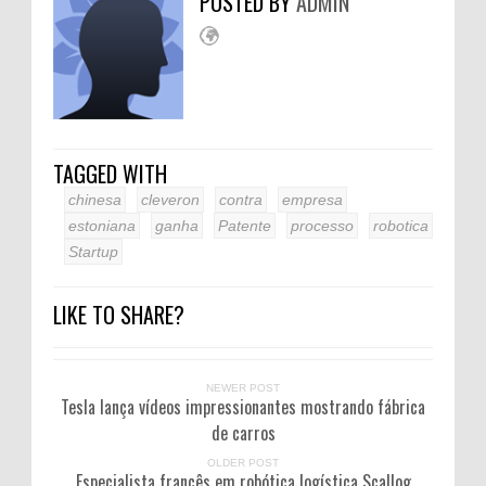
POSTED BY
ADMIN
TAGGED WITH
chinesa
cleveron
contra
empresa
estoniana
ganha
Patente
processo
robotica
Startup
LIKE TO SHARE?
NEWER POST
Tesla lança vídeos impressionantes mostrando fábrica
de carros
OLDER POST
Especialista francês em robótica logística Scallog