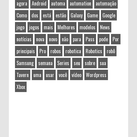
agora
Android
automa
automation
automação
Como
dos
está
estão
Galaxy
Game
Google
jogo
jogos
mais
Melhores
modelos
News
notícias
nova
novo
não
para
Pass
pode
Por
principais
Pro
robos
robotica
Robotics
robô
Samsung
semana
Series
seu
sobre
sua
Tavern
uma
usar
você
vídeo
Wordpress
Xbox