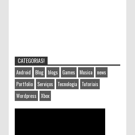
CATEGORIAS!
Android
Blog
blogs
Games
Musica
news
Portfolio
Serviços
Tecnologia
Tutoriais
Wordpress
Xbox