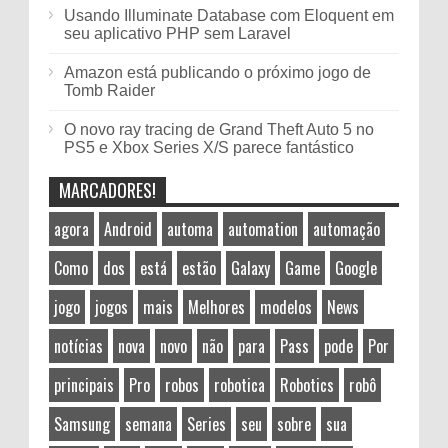
Usando Illuminate Database com Eloquent em
seu aplicativo PHP sem Laravel
Amazon está publicando o próximo jogo de
Tomb Raider
O novo ray tracing de Grand Theft Auto 5 no
PS5 e Xbox Series X/S parece fantástico
MARCADORES!
agora
Android
automa
automation
automação
Como
dos
está
estão
Galaxy
Game
Google
jogo
jogos
mais
Melhores
modelos
News
notícias
nova
novo
não
para
Pass
pode
Por
principais
Pro
robos
robotica
Robotics
robô
Samsung
semana
Series
seu
sobre
sua