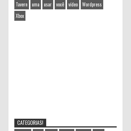
Tavern
uma
usar
você
vídeo
Wordpress
Xbox
CATEGORIAS!