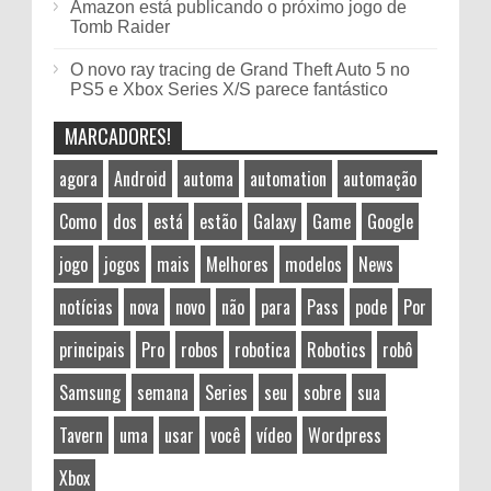
Amazon está publicando o próximo jogo de
Tomb Raider
O novo ray tracing de Grand Theft Auto 5 no
PS5 e Xbox Series X/S parece fantástico
MARCADORES!
agora
Android
automa
automation
automação
Como
dos
está
estão
Galaxy
Game
Google
jogo
jogos
mais
Melhores
modelos
News
notícias
nova
novo
não
para
Pass
pode
Por
principais
Pro
robos
robotica
Robotics
robô
Samsung
semana
Series
seu
sobre
sua
Tavern
uma
usar
você
vídeo
Wordpress
Xbox