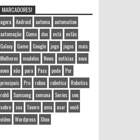
MARCADORES!
agora
Android
automa
automation
automação
Como
dos
está
estão
Galaxy
Game
Google
jogo
jogos
mais
Melhores
modelos
News
notícias
nova
novo
não
para
Pass
pode
Por
principais
Pro
robos
robotica
Robotics
robô
Samsung
semana
Series
seu
sobre
sua
Tavern
uma
usar
você
vídeo
Wordpress
Xbox