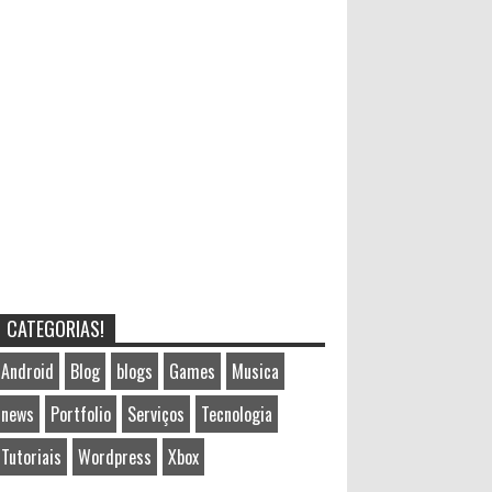
CATEGORIAS!
Android
Blog
blogs
Games
Musica
news
Portfolio
Serviços
Tecnologia
Tutoriais
Wordpress
Xbox