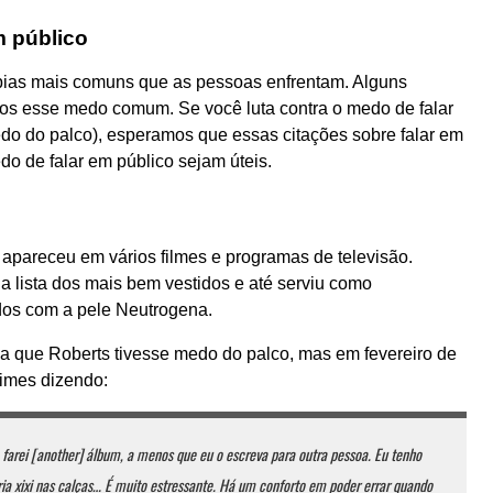
m público
bias mais comuns que as pessoas enfrentam. Alguns
os esse medo comum. Se você luta contra o medo de falar
o do palco), esperamos que essas citações sobre falar em
o de falar em público sejam úteis.
apareceu em vários filmes e programas de televisão.
a lista dos mais bem vestidos e até serviu como
dos com a pele Neutrogena.
a que Roberts tivesse medo do palco, mas em fevereiro de
Times dizendo:
farei [another] álbum, a menos que eu o escreva para outra pessoa. Eu tenho
ia xixi nas calças… É muito estressante. Há um conforto em poder errar quando