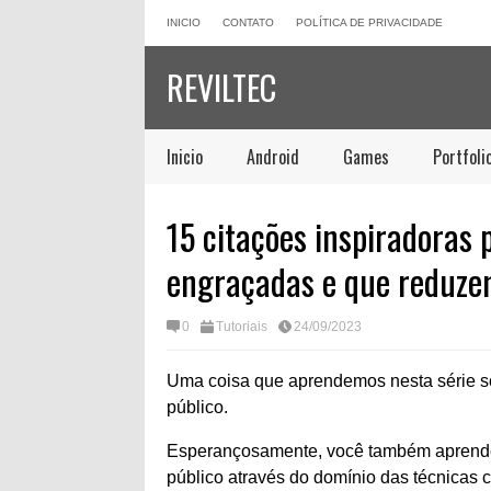
INICIO
CONTATO
POLÍTICA DE PRIVACIDADE
REVILTEC
Inicio
Android
Games
Portfoli
15 citações inspiradoras 
engraçadas e que reduze
0
Tutoriais
24/09/2023
Uma coisa que aprendemos nesta série sob
público.
Esperançosamente, você também aprendeu
público através do domínio das técnicas co