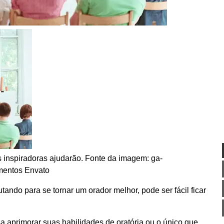
 inspiradoras ajudarão. Fonte da imagem: ga-
mentos Envato
ando para se tornar um orador melhor, pode ser fácil ficar
a aprimorar suas habilidades de oratória ou o único que