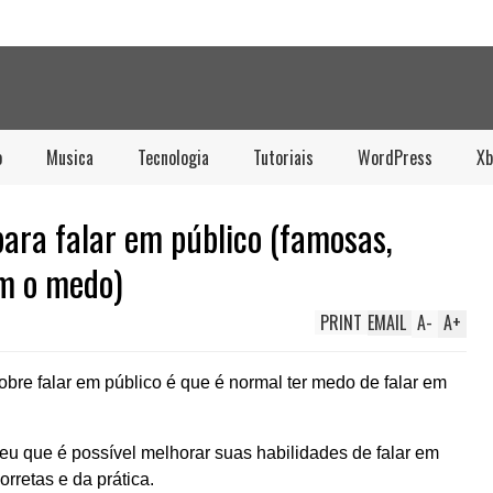
o
Musica
Tecnologia
Tutoriais
WordPress
Xb
para falar em público (famosas,
m o medo)
PRINT
EMAIL
A
-
A
+
re falar em público é que é normal ter medo de falar em
 que é possível melhorar suas habilidades de falar em
rretas e da prática.