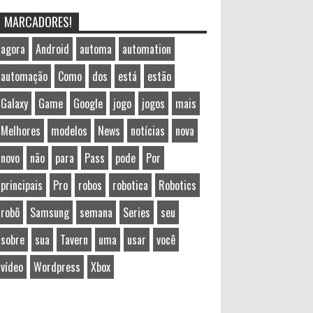
MARCADORES!
agora
Android
automa
automation
automação
Como
dos
está
estão
Galaxy
Game
Google
jogo
jogos
mais
Melhores
modelos
News
notícias
nova
novo
não
para
Pass
pode
Por
principais
Pro
robos
robotica
Robotics
robô
Samsung
semana
Series
seu
sobre
sua
Tavern
uma
usar
você
vídeo
Wordpress
Xbox