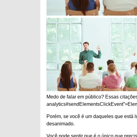
Medo de falar em público? Essas citações
analytics#sendElementsClickEvent”>Ele
Porém, se você é um daqueles que está lut
desanimado.
Você pode sentir que é o único que precis