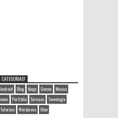
CATEGORIAS!
Android
Blog
blogs
Games
Musica
news
Portfolio
Serviços
Tecnologia
Tutoriais
Wordpress
Xbox