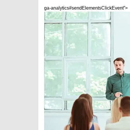
ga-analytics#sendElementsClickEvent”>