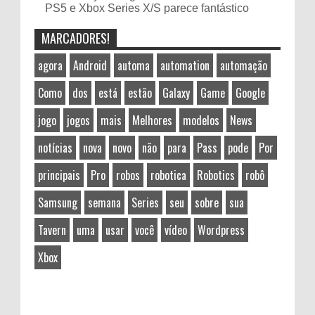
PS5 e Xbox Series X/S parece fantástico
MARCADORES!
agora
Android
automa
automation
automação
Como
dos
está
estão
Galaxy
Game
Google
jogo
jogos
mais
Melhores
modelos
News
notícias
nova
novo
não
para
Pass
pode
Por
principais
Pro
robos
robotica
Robotics
robô
Samsung
semana
Series
seu
sobre
sua
Tavern
uma
usar
você
vídeo
Wordpress
Xbox