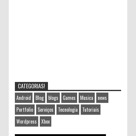
CATEGORIAS!
Android
Blog
blogs
Games
Musica
news
Portfolio
Serviços
Tecnologia
Tutoriais
Wordpress
Xbox