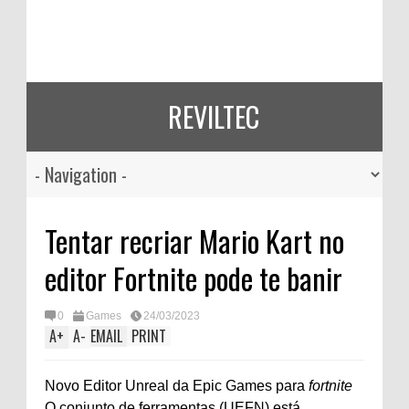
REVILTEC
Tentar recriar Mario Kart no
editor Fortnite pode te banir
0
Games
24/03/2023
A
+
A
-
EMAIL
PRINT
Novo Editor Unreal da Epic Games para
fortnite
O conjunto de ferramentas (UEFN) está