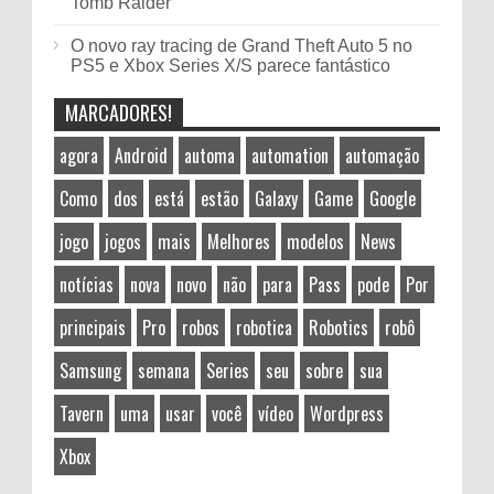
Tomb Raider
O novo ray tracing de Grand Theft Auto 5 no
PS5 e Xbox Series X/S parece fantástico
MARCADORES!
agora
Android
automa
automation
automação
Como
dos
está
estão
Galaxy
Game
Google
jogo
jogos
mais
Melhores
modelos
News
notícias
nova
novo
não
para
Pass
pode
Por
principais
Pro
robos
robotica
Robotics
robô
Samsung
semana
Series
seu
sobre
sua
Tavern
uma
usar
você
vídeo
Wordpress
Xbox