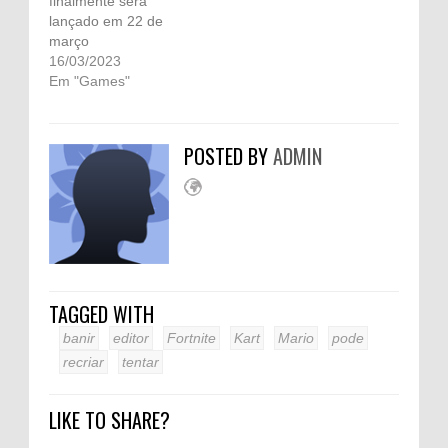
finalmente será
lançado em 22 de
março
16/03/2023
Em "Games"
POSTED BY
ADMIN
TAGGED WITH
banir
editor
Fortnite
Kart
Mario
pode
recriar
tentar
LIKE TO SHARE?