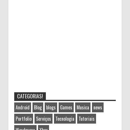
CATEGORIAS!
Android
Blog
blogs
Games
Musica
news
Portfolio
Serviços
Tecnologia
Tutoriais
Wordpress
Xbox