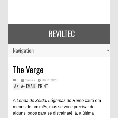
REVILTEC
The Verge
0
Games
18/04/2023
A
+
A
-
EMAIL
PRINT
A Lenda de Zelda: Lágrimas do Reino
cairá em
menos de um mês, mas se você precisar de
alguns jogos para se distrair até lá, a última