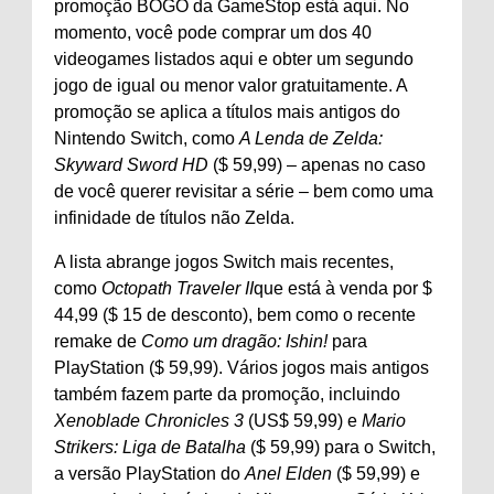
promoção BOGO da GameStop está aqui. No
momento, você pode comprar um dos 40
videogames listados aqui e obter um segundo
jogo de igual ou menor valor gratuitamente. A
promoção se aplica a títulos mais antigos do
Nintendo Switch, como
A Lenda de Zelda:
Skyward Sword HD
($ 59,99) – apenas no caso
de você querer revisitar a série – bem como uma
infinidade de títulos não Zelda.
A lista abrange jogos Switch mais recentes,
como
Octopath Traveler II
que está à venda por $
44,99 ($ ​​15 de desconto), bem como o recente
remake de
Como um dragão: Ishin!
para
PlayStation ($ 59,99). Vários jogos mais antigos
também fazem parte da promoção, incluindo
Xenoblade Chronicles 3
(US$ 59,99) e
Mario
Strikers: Liga de Batalha
($ 59,99) para o Switch,
a versão PlayStation do
Anel Elden
($ 59,99) e