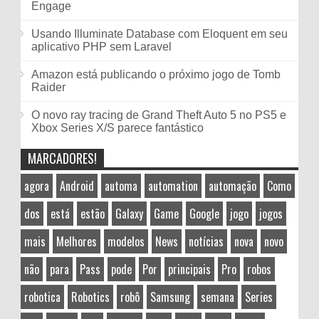
Engage
Usando Illuminate Database com Eloquent em seu
aplicativo PHP sem Laravel
Amazon está publicando o próximo jogo de Tomb
Raider
O novo ray tracing de Grand Theft Auto 5 no PS5 e
Xbox Series X/S parece fantástico
MARCADORES!
agora
Android
automa
automation
automação
Como
dos
está
estão
Galaxy
Game
Google
jogo
jogos
mais
Melhores
modelos
News
notícias
nova
novo
não
para
Pass
pode
Por
principais
Pro
robos
robotica
Robotics
robô
Samsung
semana
Series