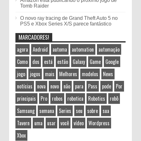
Amazon está publicando o próximo jogo de
Tomb Raider
O novo ray tracing de Grand Theft Auto 5 no
PS5 e Xbox Series X/S parece fantástico
MARCADORES!
agora
Android
automa
automation
automação
Como
dos
está
estão
Galaxy
Game
Google
jogo
jogos
mais
Melhores
modelos
News
notícias
nova
novo
não
para
Pass
pode
Por
principais
Pro
robos
robotica
Robotics
robô
Samsung
semana
Series
seu
sobre
sua
Tavern
uma
usar
você
vídeo
Wordpress
Xbox