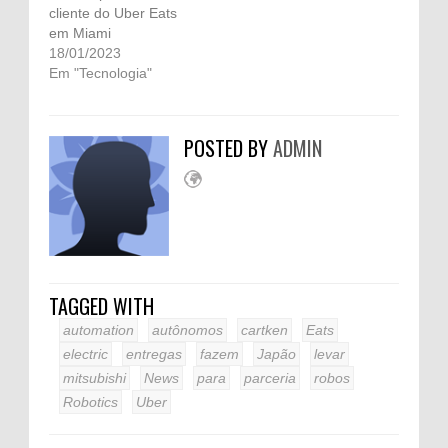
cliente do Uber Eats
em Miami
18/01/2023
Em "Tecnologia"
POSTED BY
ADMIN
TAGGED WITH
automation
autônomos
cartken
Eats
electric
entregas
fazem
Japão
levar
mitsubishi
News
para
parceria
robos
Robotics
Uber