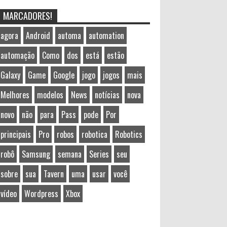
MARCADORES!
agora
Android
automa
automation
automação
Como
dos
está
estão
Galaxy
Game
Google
jogo
jogos
mais
Melhores
modelos
News
notícias
nova
novo
não
para
Pass
pode
Por
principais
Pro
robos
robotica
Robotics
robô
Samsung
semana
Series
seu
sobre
sua
Tavern
uma
usar
você
vídeo
Wordpress
Xbox