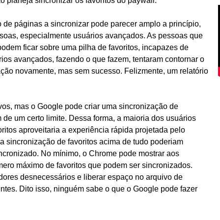
o planeja sincronizar os favoritos do paywall.
de páginas a sincronizar pode parecer amplo a princípio,
ssoas, especialmente usuários avançados. As pessoas que
em ficar sobre uma pilha de favoritos, incapazes de
ários avançados, fazendo o que fazem, tentaram contornar o
zação novamente, mas sem sucesso. Felizmente, um relatório
vos, mas o Google pode criar uma sincronização de
e um certo limite. Dessa forma, a maioria dos usuários
oritos aproveitaria a experiência rápida projetada pelo
a sincronização de favoritos acima de tudo poderiam
incronizado. No mínimo, o Chrome pode mostrar aos
mero máximo de favoritos que podem ser sincronizados.
adores desnecessários e liberar espaço no arquivo de
tes. Dito isso, ninguém sabe o que o Google pode fazer