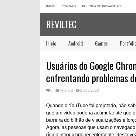
INICIO
CONTATO
POLÍTICA DE PRIVACIDADE
REVILTEC
Inicio
Android
Games
Portfoli
Usuários do Google Chrom
enfrentando problemas d
0
Android
27/03/2023
Quando o YouTube foi projetado, não sab
que um vídeo poderia acumular até que o
barreira do bilhão de visualizações e for
Agora, as pessoas que usam o navegador
rígido introduzido recentemente, desta v