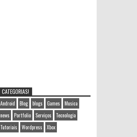
CATEGORIAS!
Android
Blog
blogs
Games
Musica
news
Portfolio
Serviços
Tecnologia
Tutoriais
Wordpress
Xbox