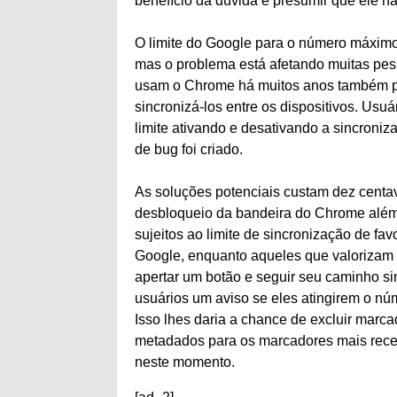
benefício da dúvida e presumir que ele nã
O limite do Google para o número máximo 
mas o problema está afetando muitas pe
usam o Chrome há muitos anos também pod
sincronizá-los entre os dispositivos. Usu
limite ativando e desativando a sincroni
de bug foi criado.
As soluções potenciais custam dez centa
desbloqueio da bandeira do Chrome além d
sujeitos ao limite de sincronização de fav
Google, enquanto aqueles que valorizam 
apertar um botão e seguir seu caminho s
usuários um aviso se eles atingirem o nú
Isso lhes daria a chance de excluir marc
metadados para os marcadores mais recen
neste momento.