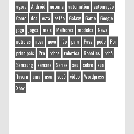
agora
Android
automa
automation
automação
Como
dos
está
estão
Galaxy
Game
Google
jogo
jogos
mais
Melhores
modelos
News
notícias
nova
novo
não
para
Pass
pode
Por
principais
Pro
robos
robotica
Robotics
robô
Samsung
semana
Series
seu
sobre
sua
Tavern
uma
usar
você
vídeo
Wordpress
Xbox