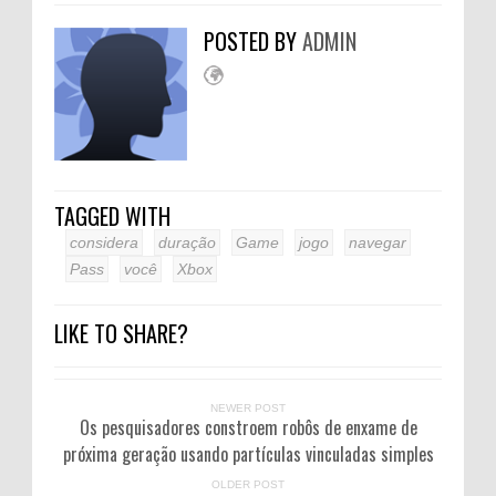
POSTED BY
ADMIN
TAGGED WITH
considera
duração
Game
jogo
navegar
Pass
você
Xbox
LIKE TO SHARE?
NEWER POST
Os pesquisadores constroem robôs de enxame de
próxima geração usando partículas vinculadas simples
OLDER POST