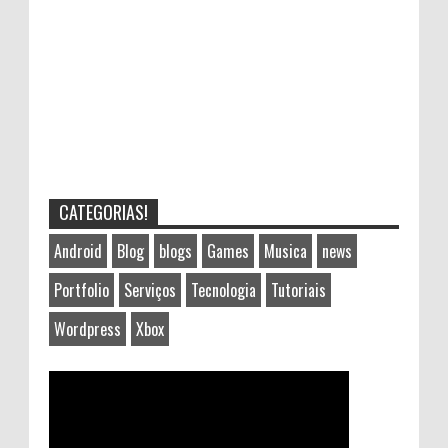
CATEGORIAS!
Android
Blog
blogs
Games
Musica
news
Portfolio
Serviços
Tecnologia
Tutoriais
Wordpress
Xbox