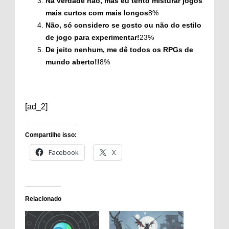
Na verdade não, mas eu tento misturar jogos
mais curtos com mais longos
8
%
Não, só considero se gosto ou não do estilo
de jogo para experimentar!
23
%
De jeito nenhum, me dê todos os RPGs de
mundo aberto!!
8
%
[ad_2]
Compartilhe isso:
Facebook
X
Relacionado