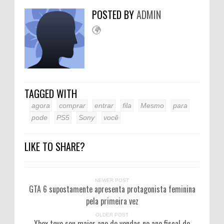
POSTED BY
ADMIN
TAGGED WITH
agora
comprar
entrar
fila
Mesmo
para
pode
PS5
Sony
você
LIKE TO SHARE?
NEWER POST
GTA 6 supostamente apresenta protagonista feminina
pela primeira vez
OLDER POST
Xbox teve seu maior ano de vendas no ano fiscal de