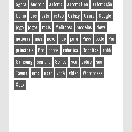
agora
Android
automa
automation
automação
Como
dos
está
estão
Galaxy
Game
Google
jogo
jogos
mais
Melhores
modelos
News
notícias
nova
novo
não
para
Pass
pode
Por
principais
Pro
robos
robotica
Robotics
robô
Samsung
semana
Series
seu
sobre
sua
Tavern
uma
usar
você
vídeo
Wordpress
Xbox