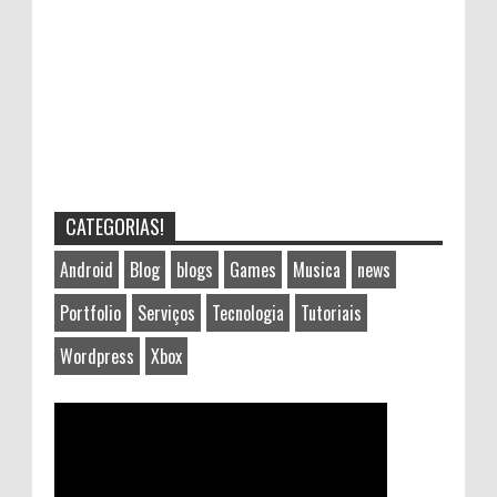
CATEGORIAS!
Android
Blog
blogs
Games
Musica
news
Portfolio
Serviços
Tecnologia
Tutoriais
Wordpress
Xbox