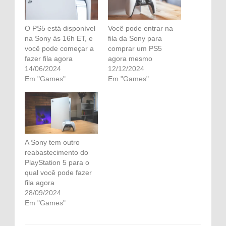
O PS5 está disponível
Você pode entrar na
na Sony às 16h ET, e
fila da Sony para
você pode começar a
comprar um PS5
fazer fila agora
agora mesmo
14/06/2024
12/12/2024
Em "Games"
Em "Games"
A Sony tem outro
reabastecimento do
PlayStation 5 para o
qual você pode fazer
fila agora
28/09/2024
Em "Games"