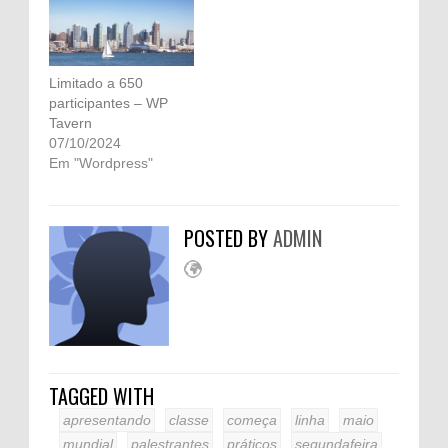
Limitado a 650
participantes – WP
Tavern
07/10/2024
Em "Wordpress"
POSTED BY
ADMIN
TAGGED WITH
apresentando
classe
começa
linha
maio
mundial
palestrantes
práticos
segundafeira