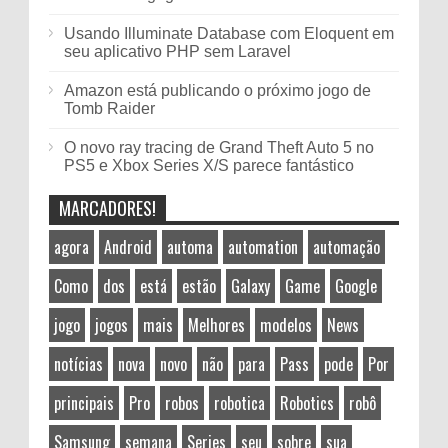
Usando Illuminate Database com Eloquent em
seu aplicativo PHP sem Laravel
Amazon está publicando o próximo jogo de
Tomb Raider
O novo ray tracing de Grand Theft Auto 5 no
PS5 e Xbox Series X/S parece fantástico
MARCADORES!
agora
Android
automa
automation
automação
Como
dos
está
estão
Galaxy
Game
Google
jogo
jogos
mais
Melhores
modelos
News
notícias
nova
novo
não
para
Pass
pode
Por
principais
Pro
robos
robotica
Robotics
robô
Samsung
semana
Series
seu
sobre
sua