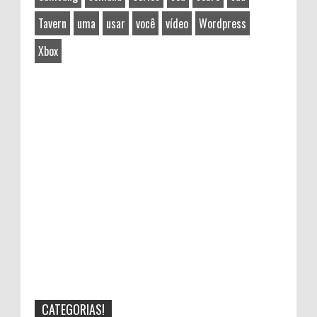
Tavern
uma
usar
você
vídeo
Wordpress
Xbox
CATEGORIAS!