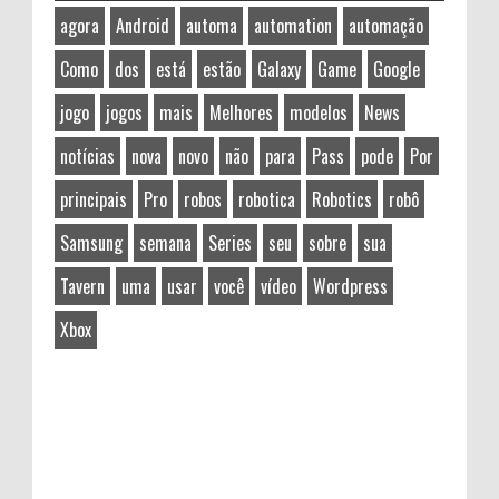
agora
Android
automa
automation
automação
Como
dos
está
estão
Galaxy
Game
Google
jogo
jogos
mais
Melhores
modelos
News
notícias
nova
novo
não
para
Pass
pode
Por
principais
Pro
robos
robotica
Robotics
robô
Samsung
semana
Series
seu
sobre
sua
Tavern
uma
usar
você
vídeo
Wordpress
Xbox