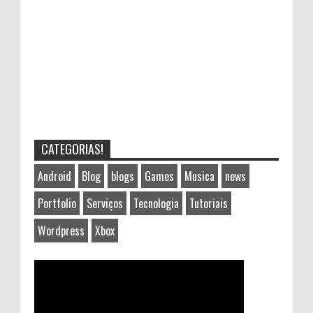
CATEGORIAS!
Android
Blog
blogs
Games
Musica
news
Portfolio
Serviços
Tecnologia
Tutoriais
Wordpress
Xbox