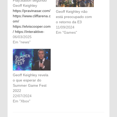
PlayStation segundo
Geoff Keighley
https://pravinasar.com/
Geoff Keighley não
https://www.cliffarena.c
está preocupado com
om/
o retorno da E3
https://elviscooper.com
11/09/2024
/ https://interaktive-
Em "Games"
panoramen.net/
06/03/2025
https://psgpe.com/
Em "news"
https://podiumprod.co
m/
https://kostadinovlaw.c
om/
https://art.stellamarisa
cademy.org/
Geoff Keighley revela
https://www.margunns
o que esperar do
ol.no/
Summer Game Fest
https://stellarastrology.i
2022
n/
22/07/2024
https://ms.stellamarisa
Em "Xbox"
cademy.org/
https://heneerealestat
e.com/