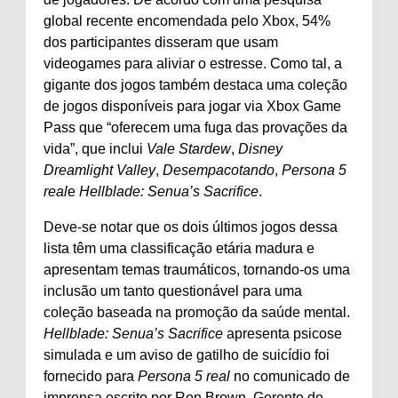
global recente encomendada pelo Xbox, 54%
dos participantes disseram que usam
videogames para aliviar o estresse. Como tal, a
gigante dos jogos também destaca uma coleção
de jogos disponíveis para jogar via Xbox Game
Pass que “oferecem uma fuga das provações da
vida”, que inclui
Vale Stardew
,
Disney
Dreamlight Valley
,
Desempacotando
,
Persona 5
real
e
Hellblade: Senua’s Sacrifice
.
Deve-se notar que os dois últimos jogos dessa
lista têm uma classificação etária madura e
apresentam temas traumáticos, tornando-os uma
inclusão um tanto questionável para uma
coleção baseada na promoção da saúde mental.
Hellblade: Senua’s Sacrifice
apresenta psicose
simulada e um aviso de gatilho de suicídio foi
fornecido para
Persona 5 real
no comunicado de
imprensa escrito por Ron Brown, Gerente do