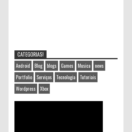
CATEGORIAS!
Android
Blog
blogs
Games
Musica
news
Portfolio
Serviços
Tecnologia
Tutoriais
Wordpress
Xbox