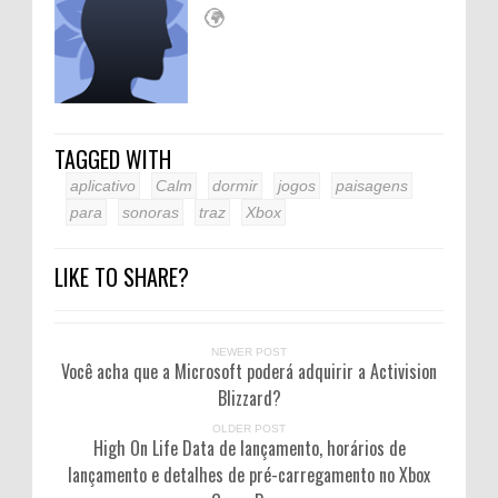
TAGGED WITH
aplicativo
Calm
dormir
jogos
paisagens
para
sonoras
traz
Xbox
LIKE TO SHARE?
NEWER POST
Você acha que a Microsoft poderá adquirir a Activision
Blizzard?
OLDER POST
High On Life Data de lançamento, horários de
lançamento e detalhes de pré-carregamento no Xbox