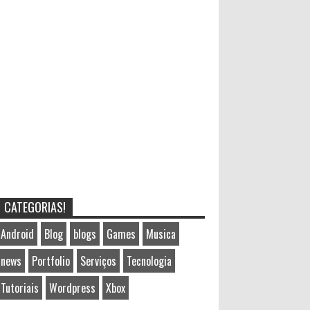
CATEGORIAS!
Android
Blog
blogs
Games
Musica
news
Portfolio
Serviços
Tecnologia
Tutoriais
Wordpress
Xbox