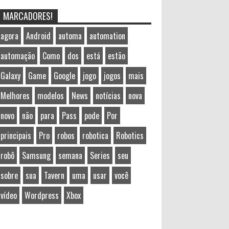
MARCADORES!
agora
Android
automa
automation
automação
Como
dos
está
estão
Galaxy
Game
Google
jogo
jogos
mais
Melhores
modelos
News
notícias
nova
novo
não
para
Pass
pode
Por
principais
Pro
robos
robotica
Robotics
robô
Samsung
semana
Series
seu
sobre
sua
Tavern
uma
usar
você
vídeo
Wordpress
Xbox