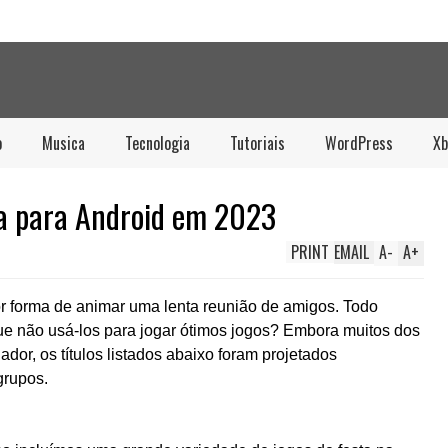
o
Musica
Tecnologia
Tutoriais
WordPress
Xb
ta para Android em 2023
PRINT
EMAIL
A
-
A
+
r forma de animar uma lenta reunião de amigos. Todo
ue não usá-los para jogar ótimos jogos? Embora muitos dos
dor, os títulos listados abaixo foram projetados
grupos.