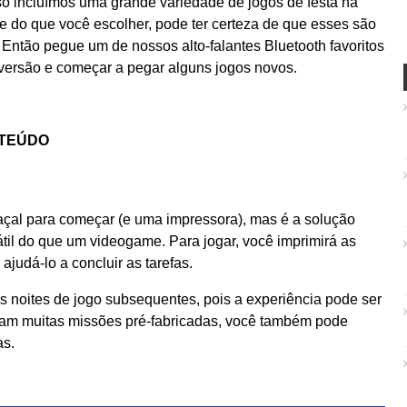
so incluímos uma grande variedade de jogos de festa na
te do que você escolher, pode ter certeza de que esses são
 Então pegue um de nossos alto-falantes Bluetooth favoritos
iversão e começar a pegar alguns jogos novos.
NTEÚDO
çal para começar (e uma impressora), mas é a solução
tátil do que um videogame. Para jogar, você imprimirá as
ajudá-lo a concluir as tarefas.
s noites de jogo subsequentes, pois a experiência pode ser
am muitas missões pré-fabricadas, você também pode
as.