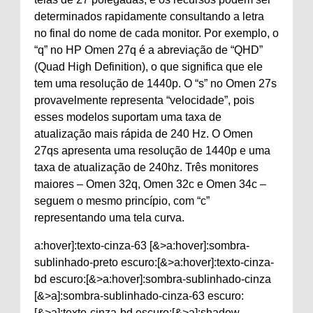
determinados rapidamente consultando a letra
no final do nome de cada monitor. Por exemplo, o
“q” no HP Omen 27q é a abreviação de “QHD”
(Quad High Definition), o que significa que ele
tem uma resolução de 1440p. O “s” no Omen 27s
provavelmente representa “velocidade”, pois
esses modelos suportam uma taxa de
atualização mais rápida de 240 Hz. O Omen
27qs apresenta uma resolução de 1440p e uma
taxa de atualização de 240hz. Três monitores
maiores – Omen 32q, Omen 32c e Omen 34c –
seguem o mesmo princípio, com “c”
representando uma tela curva.
a:hover]:texto-cinza-63 [&>a:hover]:sombra-
sublinhado-preto escuro:[&>a:hover]:texto-cinza-
bd escuro:[&>a:hover]:sombra-sublinhado-cinza
[&>a]:sombra-sublinhado-cinza-63 escuro:
[&>a]:texto-cinza-bd escuro:[&>a]:shadow-