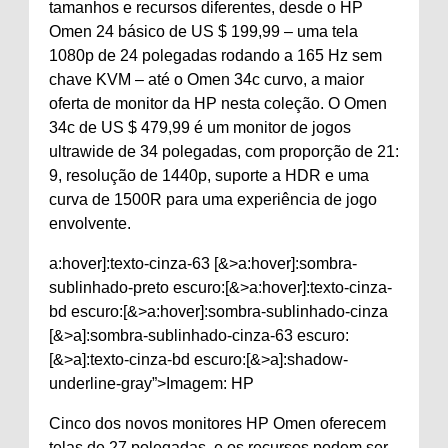
tamanhos e recursos diferentes, desde o HP
Omen 24 básico de US $ 199,99 – uma tela
1080p de 24 polegadas rodando a 165 Hz sem
chave KVM – até o Omen 34c curvo, a maior
oferta de monitor da HP nesta coleção. O Omen
34c de US $ 479,99 é um monitor de jogos
ultrawide de 34 polegadas, com proporção de 21:
9, resolução de 1440p, suporte a HDR e uma
curva de 1500R para uma experiência de jogo
envolvente.
a:hover]:texto-cinza-63 [&>a:hover]:sombra-
sublinhado-preto escuro:[&>a:hover]:texto-cinza-
bd escuro:[&>a:hover]:sombra-sublinhado-cinza
[&>a]:sombra-sublinhado-cinza-63 escuro:
[&>a]:texto-cinza-bd escuro:[&>a]:shadow-
underline-gray”>Imagem: HP
Cinco dos novos monitores HP Omen oferecem
telas de 27 polegadas, e os recursos podem ser