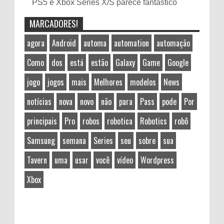
PS5 e Xbox Series X/S parece fantástico
MARCADORES!
agora
Android
automa
automation
automação
Como
dos
está
estão
Galaxy
Game
Google
jogo
jogos
mais
Melhores
modelos
News
notícias
nova
novo
não
para
Pass
pode
Por
principais
Pro
robos
robotica
Robotics
robô
Samsung
semana
Series
seu
sobre
sua
Tavern
uma
usar
você
vídeo
Wordpress
Xbox