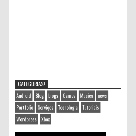
CATEGORIAS!
Android
Blog
blogs
Games
Musica
news
Portfolio
Serviços
Tecnologia
Tutoriais
Wordpress
Xbox