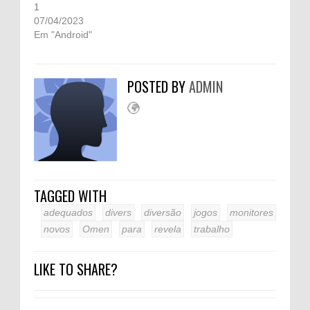
1
07/04/2023
Em "Android"
POSTED BY
ADMIN
TAGGED WITH
adequados
divers
diversão
jogos
monitores
novos
Omen
para
revela
trabalho
LIKE TO SHARE?