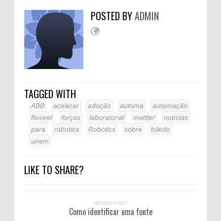
POSTED BY
ADMIN
TAGGED WITH
ABB
acelerar
adoção
automa
automação
flexivel
forças
laboratorial
mettler
notícias
para
robotica
Robotics
sobre
toledo
unem
LIKE TO SHARE?
NEWER POST
Como identificar uma fonte