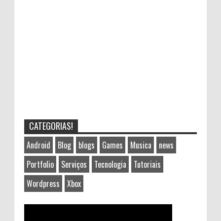
CATEGORIAS!
Android
Blog
blogs
Games
Musica
news
Portfolio
Serviços
Tecnologia
Tutoriais
Wordpress
Xbox