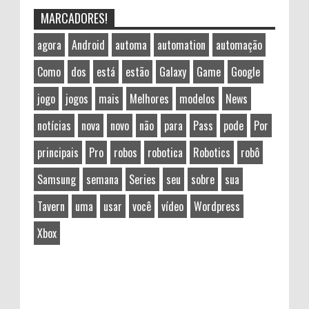
MARCADORES!
agora
Android
automa
automation
automação
Como
dos
está
estão
Galaxy
Game
Google
jogo
jogos
mais
Melhores
modelos
News
notícias
nova
novo
não
para
Pass
pode
Por
principais
Pro
robos
robotica
Robotics
robô
Samsung
semana
Series
seu
sobre
sua
Tavern
uma
usar
você
vídeo
Wordpress
Xbox