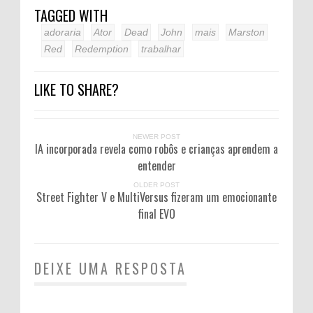
TAGGED WITH
adoraria
Ator
Dead
John
mais
Marston
Red
Redemption
trabalhar
LIKE TO SHARE?
NEWER POST
IA incorporada revela como robôs e crianças aprendem a
entender
OLDER POST
Street Fighter V e MultiVersus fizeram um emocionante
final EVO
DEIXE UMA RESPOSTA