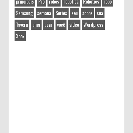
principais
Pro
robos
robotica
Robotics
robô
Samsung
semana
Series
seu
sobre
sua
Tavern
uma
usar
você
vídeo
Wordpress
Xbox