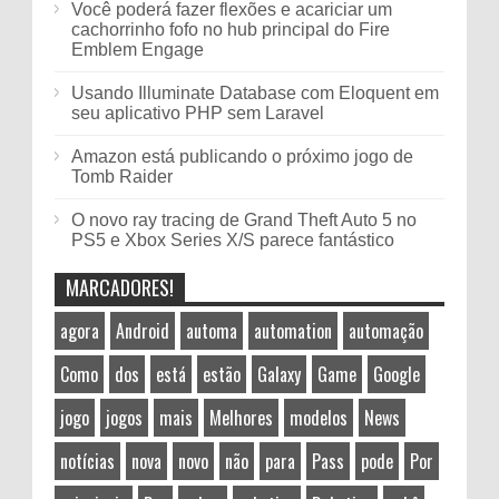
Você poderá fazer flexões e acariciar um
cachorrinho fofo no hub principal do Fire
Emblem Engage
Usando Illuminate Database com Eloquent em
seu aplicativo PHP sem Laravel
Amazon está publicando o próximo jogo de
Tomb Raider
O novo ray tracing de Grand Theft Auto 5 no
PS5 e Xbox Series X/S parece fantástico
MARCADORES!
agora
Android
automa
automation
automação
Como
dos
está
estão
Galaxy
Game
Google
jogo
jogos
mais
Melhores
modelos
News
notícias
nova
novo
não
para
Pass
pode
Por