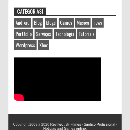
CATEGORIAS!
Android
Blog
blogs
Games
Musica
news
Portfolio
Serviços
Tecnologia
Tutoriais
Wordpress
Xbox
Copyright 2009 a 2020
Reviltec
. By
Filmes
-
Sindico Profissional
-
Notícias
and
Games online
.