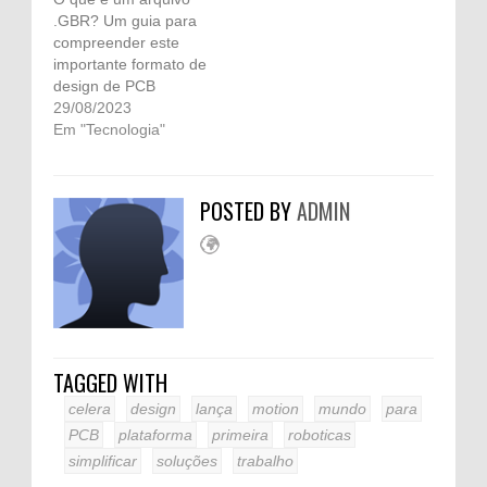
.GBR? Um guia para
compreender este
importante formato de
design de PCB
29/08/2023
Em "Tecnologia"
POSTED BY
ADMIN
TAGGED WITH
celera
design
lança
motion
mundo
para
PCB
plataforma
primeira
roboticas
simplificar
soluções
trabalho