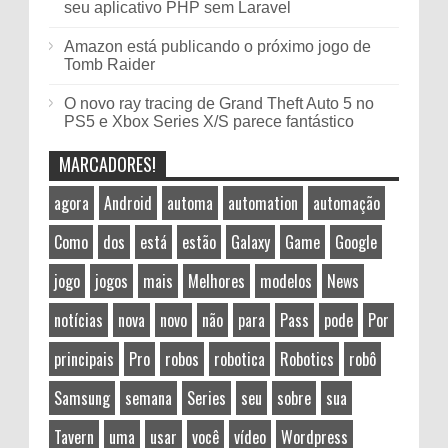
seu aplicativo PHP sem Laravel
Amazon está publicando o próximo jogo de
Tomb Raider
O novo ray tracing de Grand Theft Auto 5 no
PS5 e Xbox Series X/S parece fantástico
MARCADORES!
agora
Android
automa
automation
automação
Como
dos
está
estão
Galaxy
Game
Google
jogo
jogos
mais
Melhores
modelos
News
notícias
nova
novo
não
para
Pass
pode
Por
principais
Pro
robos
robotica
Robotics
robô
Samsung
semana
Series
seu
sobre
sua
Tavern
uma
usar
você
vídeo
Wordpress