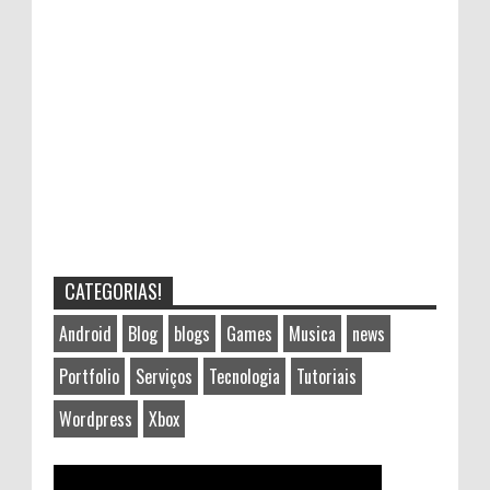
CATEGORIAS!
Android
Blog
blogs
Games
Musica
news
Portfolio
Serviços
Tecnologia
Tutoriais
Wordpress
Xbox