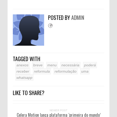
POSTED BY
ADMIN
TAGGED WITH
anexos
breve
menu
necessária
poderá
receber
reformula
reformulação
uma
whatsapp
LIKE TO SHARE?
NEWER POST
Celera Motion lança plataforma ‘primeira do mundo’