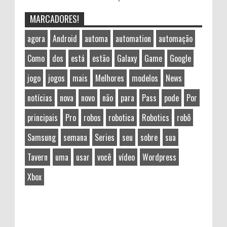
MARCADORES!
agora
Android
automa
automation
automação
Como
dos
está
estão
Galaxy
Game
Google
jogo
jogos
mais
Melhores
modelos
News
notícias
nova
novo
não
para
Pass
pode
Por
principais
Pro
robos
robotica
Robotics
robô
Samsung
semana
Series
seu
sobre
sua
Tavern
uma
usar
você
vídeo
Wordpress
Xbox