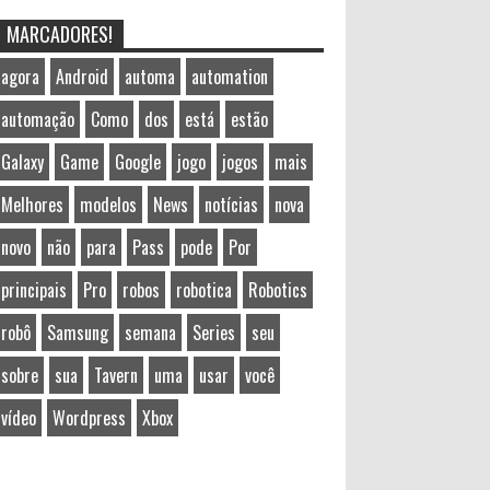
MARCADORES!
agora
Android
automa
automation
automação
Como
dos
está
estão
Galaxy
Game
Google
jogo
jogos
mais
Melhores
modelos
News
notícias
nova
novo
não
para
Pass
pode
Por
principais
Pro
robos
robotica
Robotics
robô
Samsung
semana
Series
seu
sobre
sua
Tavern
uma
usar
você
vídeo
Wordpress
Xbox