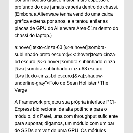
profundo do que jamais caberia dentro do chassi.
(Embora a Alienware tenha vendido uma caixa
gráfica externa por anos, ela tentou enfiar as
placas de GPU do Alienware Area-51m dentro do
chassi do laptop.)
a:hover]:texto-cinza-63 [&>a:hover]:sombra-
sublinhado-preto escuro:[&>a:hover]:texto-cinza-
bd escuro:[&>a:hover]:sombra-sublinhado-cinza
[&>a]:sombra-sublinhado-cinza-63 escuro:
[&>a]:texto-cinza-bd escuro:[&>a]:shadow-
underline-gray”>Foto de Sean Hollister / The
Verge
A Framework projetou sua própria interface PCI-
Express bidirecional de alta potência para o
módulo, diz Patel, uma com throughput suficiente
para suportar, digamos, um módulo com um par
de SSDs em vez de uma GPU. Os módulos