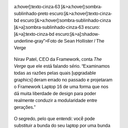
a:hover]:texto-cinza-63 [&>a:hover]:sombra-
sublinhado-preto escuro:[&>a:hover]:texto-cinza-
bd escuro:[&>a:hover]:sombra-sublinhado-cinza
[&>a]:sombra-sublinhado-cinza-63 escuro:
[&>a]:texto-cinza-bd escuro:[&>a]:shadow-
underline-gray”>Foto de Sean Hollister / The
Verge
Nirav Patel, CEO da Framework, conta
The
Verge
que ele está falando sério. “Examinamos
todas as razões pelas quais [upgradable
graphics] deram errado no passado e projetaram
o Framework Laptop 16 de uma forma que nos
dá muita liberdade de design para poder
realmente conduzir a modularidade entre
gerações.”
O segredo, pelo que entendi: você pode
substituir a bunda do seu laptop por uma bunda