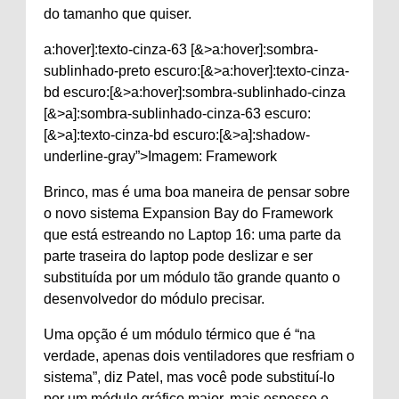
do tamanho que quiser.
a:hover]:texto-cinza-63 [&>a:hover]:sombra-
sublinhado-preto escuro:[&>a:hover]:texto-cinza-
bd escuro:[&>a:hover]:sombra-sublinhado-cinza
[&>a]:sombra-sublinhado-cinza-63 escuro:
[&>a]:texto-cinza-bd escuro:[&>a]:shadow-
underline-gray”>Imagem: Framework
Brinco, mas é uma boa maneira de pensar sobre
o novo sistema Expansion Bay do Framework
que está estreando no Laptop 16: uma parte da
parte traseira do laptop pode deslizar e ser
substituída por um módulo tão grande quanto o
desenvolvedor do módulo precisar.
Uma opção é um módulo térmico que é “na
verdade, apenas dois ventiladores que resfriam o
sistema”, diz Patel, mas você pode substituí-lo
por um módulo gráfico maior, mais espesso e