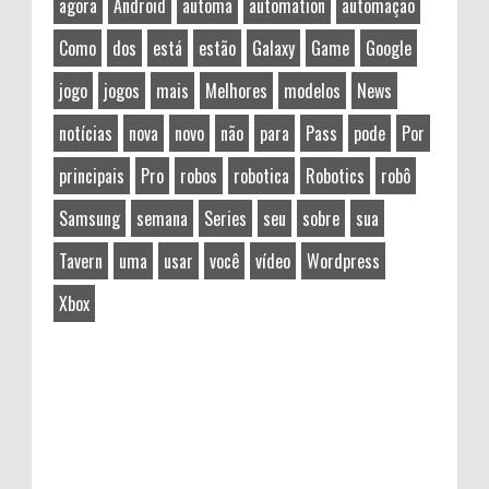
agora
Android
automa
automation
automação
Como
dos
está
estão
Galaxy
Game
Google
jogo
jogos
mais
Melhores
modelos
News
notícias
nova
novo
não
para
Pass
pode
Por
principais
Pro
robos
robotica
Robotics
robô
Samsung
semana
Series
seu
sobre
sua
Tavern
uma
usar
você
vídeo
Wordpress
Xbox