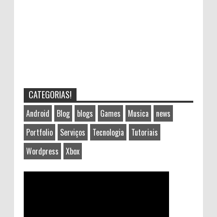
CATEGORIAS!
Android
Blog
blogs
Games
Musica
news
Portfolio
Serviços
Tecnologia
Tutoriais
Wordpress
Xbox