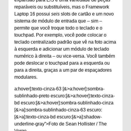
reparáveis ​​ou substituíveis, mas o Framework
Laptop 16 possui
seis
slots de cartão e um novo
sistema de módulo de entrada que – sim –
permite que você troque todo o teclado e o
touchpad. Por exemplo, você pode colocar o
teclado centralizado padrão que vê na foto acima
à esquerda e adicionar um módulo de teclado
numérico à direita – ou vice-versa. Você também
pode deslocar o touchpad para a esquerda ou
para a direita, graças a um par de espaçadores
modulares.
a:hover]:texto-cinza-63 [&>a:hover]:sombra-
sublinhado-preto escuro:[&>a:hover]:texto-cinza-
bd escuro:[&>a:hover]:sombra-sublinhado-cinza
[&>a]:sombra-sublinhado-cinza-63 escuro:
[&>a]:texto-cinza-bd escuro:[&>a]:shadow-
underline-gray”>Foto de Sean Hollister / The
Verge