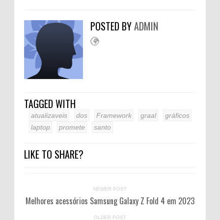
POSTED BY
ADMIN
TAGGED WITH
atualizaveis
dos
Framework
graal
gráficos
laptop
promete
santo
LIKE TO SHARE?
NEWER POST
Melhores acessórios Samsung Galaxy Z Fold 4 em 2023
OLDER POST