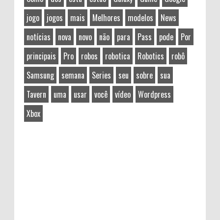
jogo
jogos
mais
Melhores
modelos
News
notícias
nova
novo
não
para
Pass
pode
Por
principais
Pro
robos
robotica
Robotics
robô
Samsung
semana
Series
seu
sobre
sua
Tavern
uma
usar
você
vídeo
Wordpress
Xbox