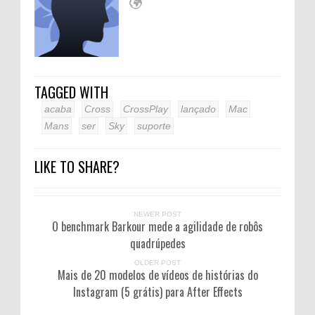
TAGGED WITH
acaba
Cross
CrossPlay
lançado
Mac
Mans
ser
Sky
suporte
LIKE TO SHARE?
NEWER POST
O benchmark Barkour mede a agilidade de robôs
quadrúpedes
OLDER POST
Mais de 20 modelos de vídeos de histórias do
Instagram (5 grátis) para After Effects