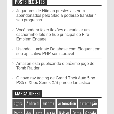
POSTS RECENTES
Jogadores de Hitman prestes a serem
abandonados pelo Stadia poderão transferir
seu progresso
Você poderá fazer flexões e acariciar um
cachorrinho fofo no hub principal do Fire
Emblem Engage
Usando Illuminate Database com Eloquent em
seu aplicativo PHP sem Laravel
Amazon está publicando o próximo jogo de
Tomb Raider
O novo ray tracing de Grand Theft Auto 5 no
PS5 e Xbox Series X/S parece fantástico
MARCADORES!
agora
Android
automa
automation
automação
Como
dos
está
estão
Galaxy
Game
Google