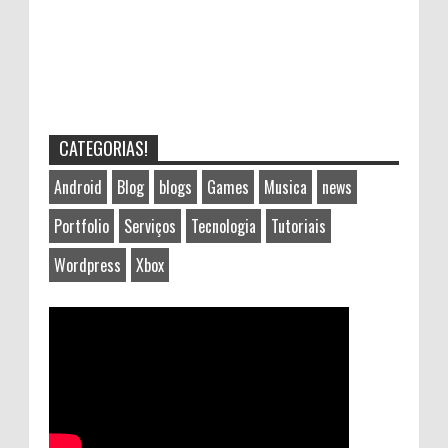
CATEGORIAS!
Android
Blog
blogs
Games
Musica
news
Portfolio
Serviços
Tecnologia
Tutoriais
Wordpress
Xbox