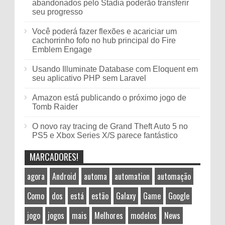
abandonados pelo Stadia poderão transferir
seu progresso
Você poderá fazer flexões e acariciar um
cachorrinho fofo no hub principal do Fire
Emblem Engage
Usando Illuminate Database com Eloquent em
seu aplicativo PHP sem Laravel
Amazon está publicando o próximo jogo de
Tomb Raider
O novo ray tracing de Grand Theft Auto 5 no
PS5 e Xbox Series X/S parece fantástico
MARCADORES!
agora
Android
automa
automation
automação
Como
dos
está
estão
Galaxy
Game
Google
jogo
jogos
mais
Melhores
modelos
News