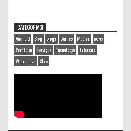
CATEGORIAS!
Android
Blog
blogs
Games
Musica
news
Portfolio
Serviços
Tecnologia
Tutoriais
Wordpress
Xbox