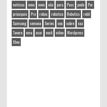
notícias
nova
novo
não
para
Pass
pode
Por
principais
Pro
robos
robotica
Robotics
robô
Samsung
semana
Series
seu
sobre
sua
Tavern
uma
usar
você
vídeo
Wordpress
Xbox