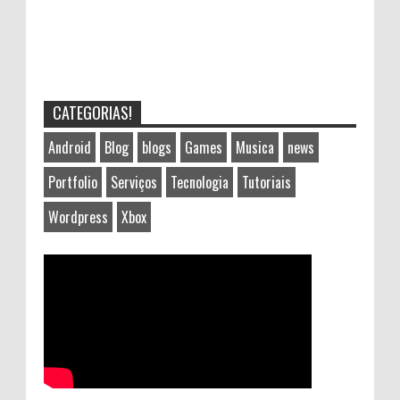
CATEGORIAS!
Android
Blog
blogs
Games
Musica
news
Portfolio
Serviços
Tecnologia
Tutoriais
Wordpress
Xbox