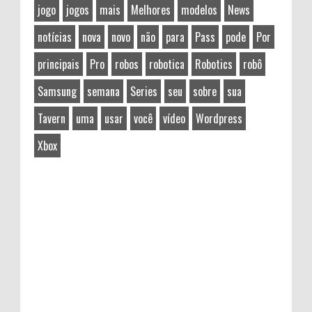
jogo
jogos
mais
Melhores
modelos
News
notícias
nova
novo
não
para
Pass
pode
Por
principais
Pro
robos
robotica
Robotics
robô
Samsung
semana
Series
seu
sobre
sua
Tavern
uma
usar
você
vídeo
Wordpress
Xbox