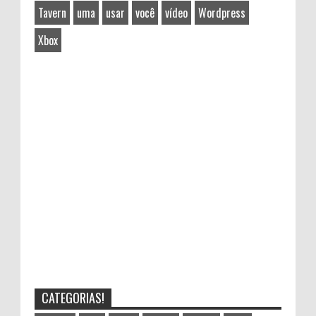
Tavern
uma
usar
você
vídeo
Wordpress
Xbox
CATEGORIAS!