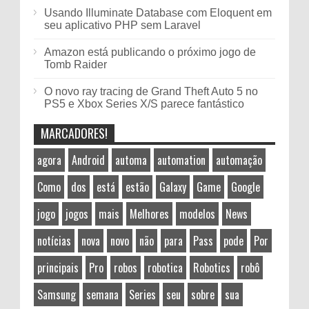
Usando Illuminate Database com Eloquent em
seu aplicativo PHP sem Laravel
Amazon está publicando o próximo jogo de
Tomb Raider
O novo ray tracing de Grand Theft Auto 5 no
PS5 e Xbox Series X/S parece fantástico
MARCADORES!
agora
Android
automa
automation
automação
Como
dos
está
estão
Galaxy
Game
Google
jogo
jogos
mais
Melhores
modelos
News
notícias
nova
novo
não
para
Pass
pode
Por
principais
Pro
robos
robotica
Robotics
robô
Samsung
semana
Series
seu
sobre
sua