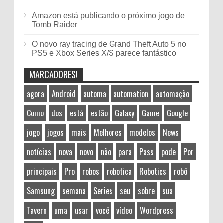
Amazon está publicando o próximo jogo de
Tomb Raider
O novo ray tracing de Grand Theft Auto 5 no
PS5 e Xbox Series X/S parece fantástico
MARCADORES!
agora
Android
automa
automation
automação
Como
dos
está
estão
Galaxy
Game
Google
jogo
jogos
mais
Melhores
modelos
News
notícias
nova
novo
não
para
Pass
pode
Por
principais
Pro
robos
robotica
Robotics
robô
Samsung
semana
Series
seu
sobre
sua
Tavern
uma
usar
você
vídeo
Wordpress