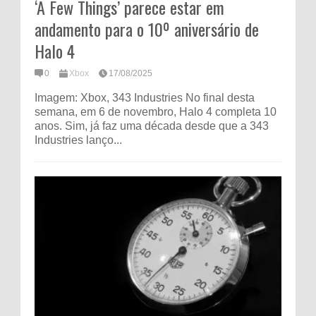
‘A Few Things’ parece estar em
andamento para o 10º aniversário de
Halo 4
0
Xbox
17/08/2025
Imagem: Xbox, 343 Industries No final desta
semana, em 6 de novembro, Halo 4 completa 10
anos. Sim, já faz uma década desde que a 343
Industries lanço...