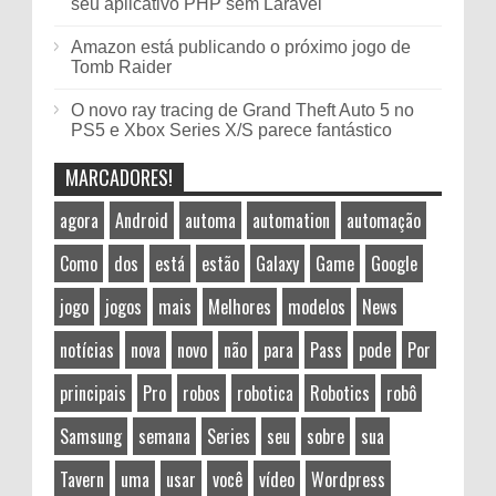
seu aplicativo PHP sem Laravel
Amazon está publicando o próximo jogo de
Tomb Raider
O novo ray tracing de Grand Theft Auto 5 no
PS5 e Xbox Series X/S parece fantástico
MARCADORES!
agora
Android
automa
automation
automação
Como
dos
está
estão
Galaxy
Game
Google
jogo
jogos
mais
Melhores
modelos
News
notícias
nova
novo
não
para
Pass
pode
Por
principais
Pro
robos
robotica
Robotics
robô
Samsung
semana
Series
seu
sobre
sua
Tavern
uma
usar
você
vídeo
Wordpress