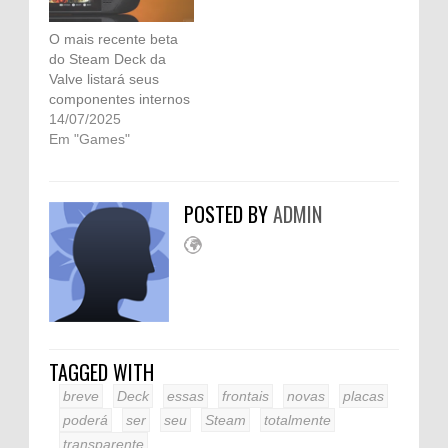
O mais recente beta
do Steam Deck da
Valve listará seus
componentes internos
14/07/2025
Em "Games"
POSTED BY
ADMIN
TAGGED WITH
breve
Deck
essas
frontais
novas
placas
poderá
ser
seu
Steam
totalmente
transparente