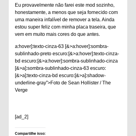
Eu provavelmente não farei este mod sozinho,
honestamente, a menos que seja fornecido com
uma maneira infalível de remover a tela. Ainda
estou super feliz com minha placa traseira, que
vem em muito mais cores do que antes.
a:hover]:texto-cinza-63 [&>a:hover]:sombra-
sublinhado-preto escuro:[&>a:hover]:texto-cinza-
bd escuro:[&>a:hover]:sombra-sublinhado-cinza
[&>a]:sombra-sublinhado-cinza-63 escuro:
[&>a]:texto-cinza-bd escuro:[&>a]:shadow-
underline-gray”>Foto de Sean Hollister / The
Verge
[ad_2]
Compartilhe isso: