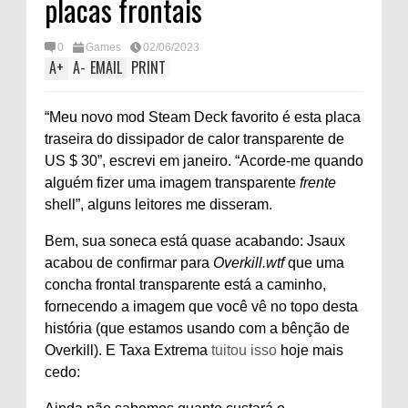
placas frontais
0
Games
02/06/2023
A
+
A
-
EMAIL
PRINT
“Meu novo mod Steam Deck favorito é esta placa
traseira do dissipador de calor transparente de
US $ 30”, escrevi em janeiro. “Acorde-me quando
alguém fizer uma imagem transparente
frente
shell”, alguns leitores me disseram.
Bem, sua soneca está quase acabando: Jsaux
acabou de confirmar para
Overkill.wtf
que uma
concha frontal transparente está a caminho,
fornecendo a imagem que você vê no topo desta
história (que estamos usando com a bênção de
Overkill). E Taxa Extrema
tuitou isso
hoje mais
cedo: