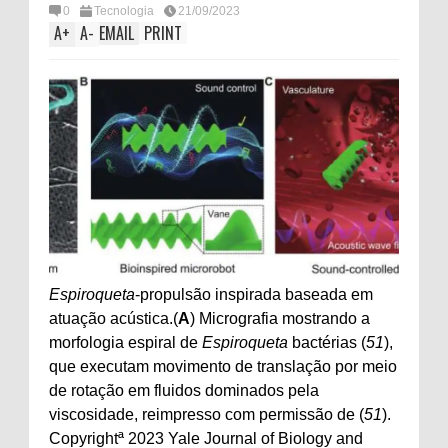
0
Tecnologia
21/09/2023
A
+
A
-
EMAIL
PRINT
Espiroqueta
-propulsão inspirada baseada em
atuação acústica.(
A
) Micrografia mostrando a
morfologia espiral de
Espiroqueta
bactérias (
51
),
que executam movimento de translação por meio
de rotação em fluidos dominados pela
viscosidade, reimpresso com permissão de (
51
).
Copyrightª 2023 Yale Journal of Biology and