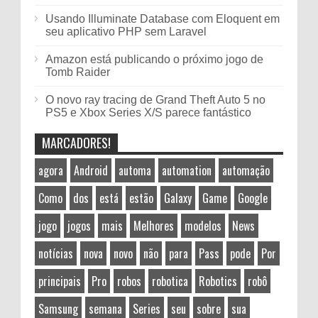
Usando Illuminate Database com Eloquent em
seu aplicativo PHP sem Laravel
Amazon está publicando o próximo jogo de
Tomb Raider
O novo ray tracing de Grand Theft Auto 5 no
PS5 e Xbox Series X/S parece fantástico
MARCADORES!
agora
Android
automa
automation
automação
Como
dos
está
estão
Galaxy
Game
Google
jogo
jogos
mais
Melhores
modelos
News
notícias
nova
novo
não
para
Pass
pode
Por
principais
Pro
robos
robotica
Robotics
robô
Samsung
semana
Series
seu
sobre
sua