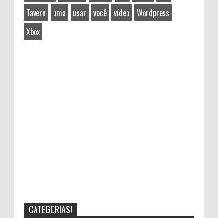
Tavern
uma
usar
você
vídeo
Wordpress
Xbox
CATEGORIAS!